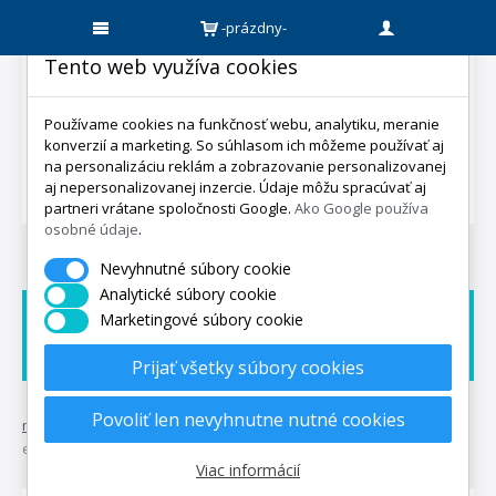
-prázdny-
Tento web využíva cookies
Používame cookies na funkčnosť webu, analytiku, meranie
konverzií a marketing. So súhlasom ich môžeme používať aj
na personalizáciu reklám a zobrazovanie personalizovanej
aj nepersonalizovanej inzercie. Údaje môžu spracúvať aj
partneri vrátane spoločnosti Google.
Ako Google používa
osobné údaje
.
Nevyhnutné súbory cookie
Analytické súbory cookie
Marketingové súbory cookie
Doprava zadarmo
Dárek zadarmo
Expedicia do 5 dní
Prijať všetky súbory cookies
Povoliť len nevyhnutne nutné cookies
mpo-matrace.sk
•
rošty
•
lamelové rošty
•
lamelový rošt double
effect hn
Viac informácií