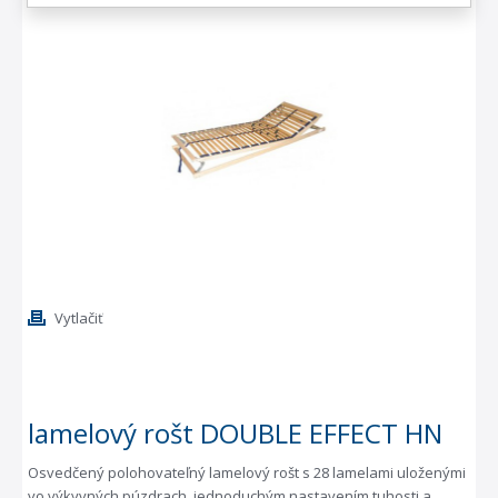
Vytlačiť
lamelový rošt DOUBLE EFFECT HN
Osvedčený polohovateľný lamelový rošt s 28 lamelami uloženými
vo výkyvných púzdrach, jednoduchým nastavením tuhosti a