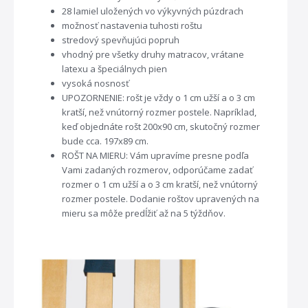
28 lamiel uložených vo výkyvných púzdrach
možnosť nastavenia tuhosti roštu
stredový spevňujúci popruh
vhodný pre všetky druhy matracov, vrátane
latexu a špeciálnych pien
vysoká nosnosť
UPOZORNENIE: rošt je vždy o 1 cm užší a o 3 cm
kratší, než vnútorný rozmer postele. Napríklad,
keď objednáte rošt 200x90 cm, skutočný rozmer
bude cca. 197x89 cm.
ROŠT NA MIERU: Vám upravíme presne podľa
Vami zadaných rozmerov, odporúčame zadať
rozmer o 1 cm užší a o 3 cm kratší, než vnútorný
rozmer postele. Dodanie roštov upravených na
mieru sa môže predĺžiť až na 5 týždňov.