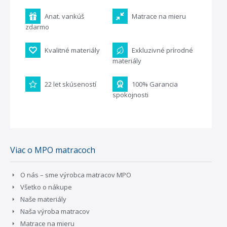
Anat. vankúš
Matrace na mieru
zdarmo
Kvalitné materiály
Exkluzivné prírodné
materiály
22 let skúseností
100% Garancia
spokojnosti
Viac o MPO matracoch
O nás – sme výrobca matracov MPO
Všetko o nákupe
Naše materiály
Naša výroba matracov
Matrace na mieru