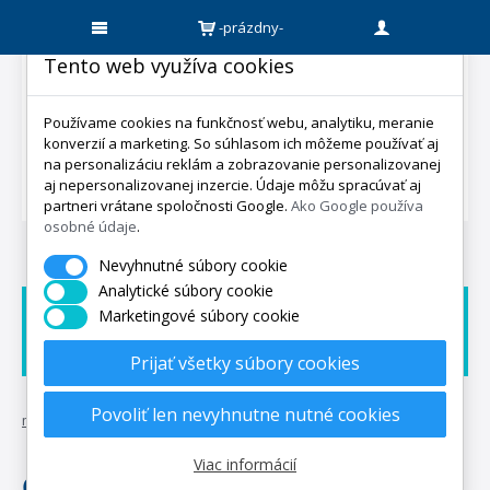
-prázdny-
Tento web využíva cookies
Používame cookies na funkčnosť webu, analytiku, meranie
konverzií a marketing. So súhlasom ich môžeme používať aj
na personalizáciu reklám a zobrazovanie personalizovanej
aj nepersonalizovanej inzercie. Údaje môžu spracúvať aj
partneri vrátane spoločnosti Google.
Ako Google používa
osobné údaje
.
Nevyhnutné súbory cookie
Analytické súbory cookie
Marketingové súbory cookie
Doprava zadarmo
Dárek zadarmo
Expedicia do 5 dní
Prijať všetky súbory cookies
Povoliť len nevyhnutne nutné cookies
mpo-matrace.sk
•
naša výroba matracov
Viac informácií
Český rodinný výrobca matracov