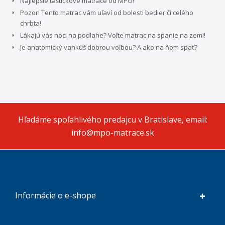
Najlepšie taštičkové matrace od MPO!
Pozor! Tento matrac vám uľaví od bolesti bedier či celého
chrbta!
Lákajú vás noci na podlahe? Voľte matrac na spanie na zemi!
Je anatomický vankúš dobrou voľbou? A ako na ňom spať?
Hľadáme spoľahlivého predajcu v Bratislave, email:
info@mpo-matrace.sk
Informácie o e-shope