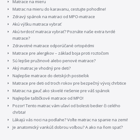
Matrace na mieru
Matrac na mieru do karavanu, cestujte pohodlne!
Zdravý spánok na matraci od MPO-matrace
Akú výšku matraca vybrať
Akú tvrdosť matraca vybrať? Poznáte naše extra tvrdé
matrace?
Zdravotné matrace odporúčané ortopédmi
Matrace pre alergikov – základ boja proti roztočom
Sú lepšie pružinové alebo penové matrace?
Aký matrac je vhodný pre deti?
Najlepšie matrace do detských postieľok
Matrace pre deti od troch rokov pre bezpečný vývoj chrbtice
Matrac na gauč ako skvelé riešenie pre váš spánok
Najlepšie taštičkové matrace od MPO!
Pozor! Tento matrac vám uľaví od bolesti bedier či celého
chrbta!
Lákajú vás noci na podlahe? Voľte matrac na spanie na zemi!
Je anatomický vankúš dobrou voľbou? A ako na ňom spať?