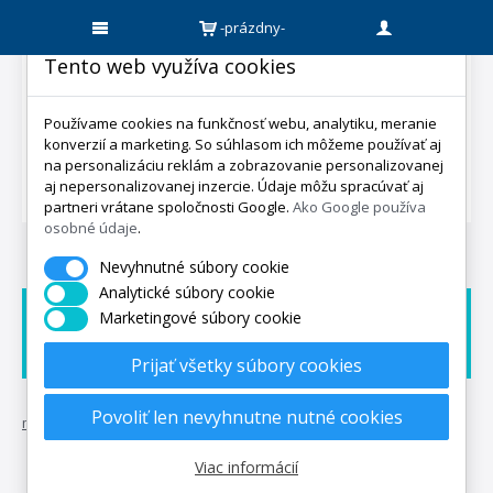
-prázdny-
Tento web využíva cookies
Používame cookies na funkčnosť webu, analytiku, meranie
konverzií a marketing. So súhlasom ich môžeme používať aj
na personalizáciu reklám a zobrazovanie personalizovanej
aj nepersonalizovanej inzercie. Údaje môžu spracúvať aj
partneri vrátane spoločnosti Google.
Ako Google používa
osobné údaje
.
Nevyhnutné súbory cookie
Analytické súbory cookie
Marketingové súbory cookie
Doprava zadarmo
Dárek zadarmo
Expedicia do 5 dní
Prijať všetky súbory cookies
Povoliť len nevyhnutne nutné cookies
mpo-matrace.sk
•
všetko o nákupe
Viac informácií
Doprava
Platba