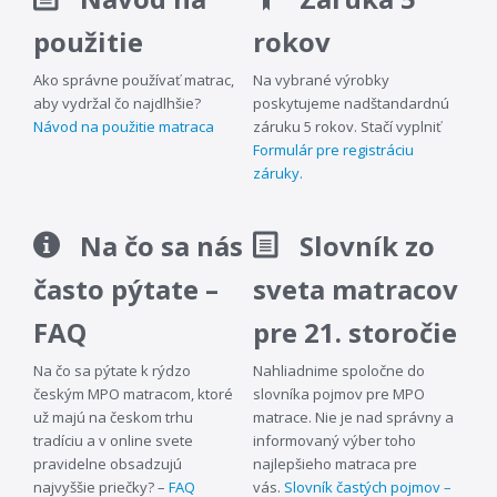
použitie
rokov
Ako správne používať matrac,
Na vybrané výrobky
aby vydržal čo najdlhšie?
poskytujeme nadštandardnú
Návod na použitie matraca
záruku 5 rokov. Stačí vyplniť
Formulár pre registráciu
záruky.
Na čo sa nás
Slovník zo
často pýtate –
sveta matracov
FAQ
pre 21. storočie
Na čo sa pýtate k rýdzo
Nahliadnime spoločne do
českým MPO matracom, ktoré
slovníka pojmov pre MPO
už majú na českom trhu
matrace. Nie je nad správny a
tradíciu a v online svete
informovaný výber toho
pravidelne obsadzujú
najlepšieho matraca pre
najvyššie priečky? –
FAQ
vás.
Slovník častých pojmov –