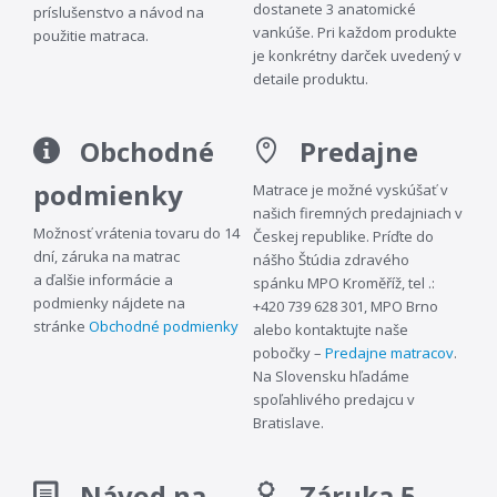
dostanete 3 anatomické
príslušenstvo a návod na
vankúše. Pri každom produkte
použitie matraca.
je konkrétny darček uvedený v
detaile produktu.
Obchodné
Predajne
podmienky
Matrace je možné vyskúšať v
našich firemných predajniach v
Možnosť vrátenia tovaru do 14
Českej republike. Príďte do
dní, záruka na matrac
nášho Štúdia zdravého
a ďalšie informácie a
spánku MPO Kroměříž, tel .:
podmienky nájdete na
+420 739 628 301, MPO Brno
stránke
Obchodné podmienky
alebo kontaktujte naše
pobočky –
Predajne matracov
.
Na Slovensku hľadáme
spoľahlivého predajcu v
Bratislave.
Návod na
Záruka 5