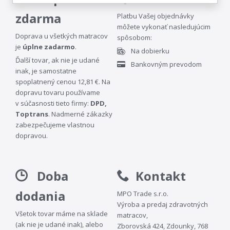
zdarma
Platbu Vašej objednávky
môžete vykonať nasledujúcim
Doprava u všetkých matracov
spôsobom:
je
úplne zadarmo
.
Na dobierku
Ďalší tovar, ak nie je udané
Bankovným prevodom
inak, je samostatne
spoplatnený cenou 12,81 €. Na
dopravu tovaru používame
v súčasnosti tieto firmy:
DPD,
Toptrans
. Nadmerné zákazky
zabezpečujeme vlastnou
dopravou.
Doba
Kontakt
dodania
MPO Trade s.r.o.
Výroba a predaj zdravotných
Všetok tovar máme na sklade
matracov,
(ak nie je udané inak), alebo
Zborovská 424, Zdounky, 768