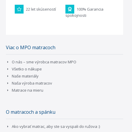
22 let skúseností
100% Garancia
spokojnosti
Viac o MPO matracoch
O nás – sme výrobca matracov MPO
Všetko o nákupe
Naše materiály
Naša výroba matracov
Matrace na mieru
O matracoch a spánku
Ako vybrať matrac, aby ste sa vyspali do ružova :)