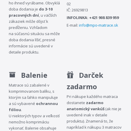
ho ihneď vyrábame. Obvyklá
02
doba dodania je
do 3-10
IČ: 26929813
pracovných dní
, u väčších
INFOLINKA: +421 908 839 959
zákaziek môže dôjsť k
E-mail:
info@mpo-matrace.sk
predĺženiu. Vzhľadom
na súčasnú situáciu sa môže
doba dodania líšiť, presné
informácie sú uvedené v
detaile produktu.
Balenie
Darček
zadarmo
Matrace sú zabalené v
komprimovanom balíku, s
Pri nákupe každého matraca
ktorým sa ľahko manipuluje
dostanete
zadarmo
a sú vybavené
ochrannou
anatomický vankúš
(ak nie je
fóliou
.
uvedené inak v detaile
U niektorých typov a veľkostí
produktu). Znamená to, že
nemožno komprimáciu
napríklad k nákupu 3 matracov
vykonať. Balenie obsahuje