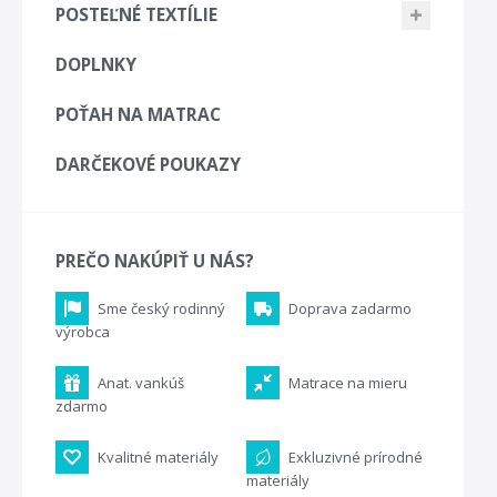
POSTEĽNÉ TEXTÍLIE
DOPLNKY
POŤAH NA MATRAC
DARČEKOVÉ POUKAZY
PREČO NAKÚPIŤ U NÁS?
Sme český rodinný
Doprava zadarmo
výrobca
Anat. vankúš
Matrace na mieru
zdarmo
Kvalitné materiály
Exkluzivné prírodné
materiály