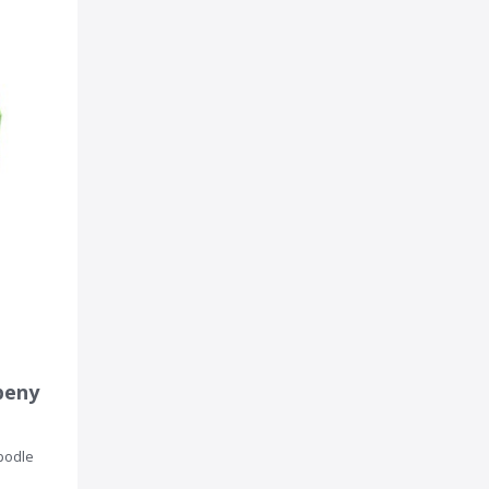
peny
 podle