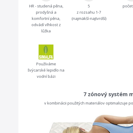
HR - studená pěna,
5
počet
prodyšná a
z rozsahu 1-7
komfortní pěna,
(najmäkší-najtvrdší)
odvádí vlhkost z
lůžka
Používáme
švýcarské lepidlo na
vodní bázi
7 zónový systém 
v kombinácii použitých materiálov optimalizuje 