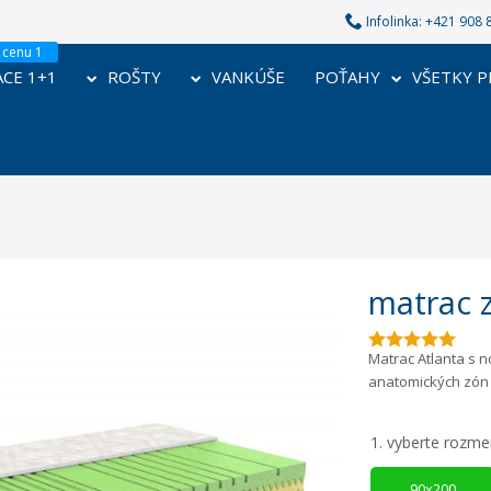
Infolinka: +421 90
CE 1+1
ROŠTY
VANKÚŠE
POŤAHY
VŠETKY 
matrac 
Matrac Atlanta s n
anatomických zón 
1.
vyberte rozme
90x200