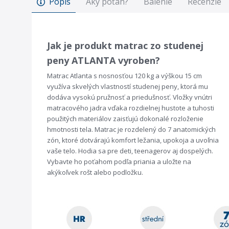
Popis
Aký poťah?
Balenie
Recenzie
Jak je produkt matrac zo studenej
peny ATLANTA vyroben?
Matrac Atlanta s nosnosťou 120 kg a výškou 15 cm
využíva skvelých vlastností studenej peny, ktorá mu
dodáva vysokú pružnosť a priedušnosť. Vložky vnútri
matracového jadra vďaka rozdielnej hustote a tuhosti
použitých materiálov zaisťujú dokonalé rozloženie
hmotnosti tela. Matrac je rozdelený do 7 anatomických
zón, ktoré dotvárajú komfort ležania, upokoja a uvoľnia
vaše telo. Hodia sa pre deti, teenagerov aj dospelých.
Vybavte ho poťahom podľa priania a uložte na
akýkoľvek rošt
alebo podložku
.