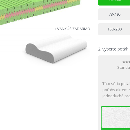
78x195
+ VANKÚŠ ZADARMO
160x200
2.
vyberte poťah
Standa
Táto séria poťa
poťahy okrem z
jednoduché pra