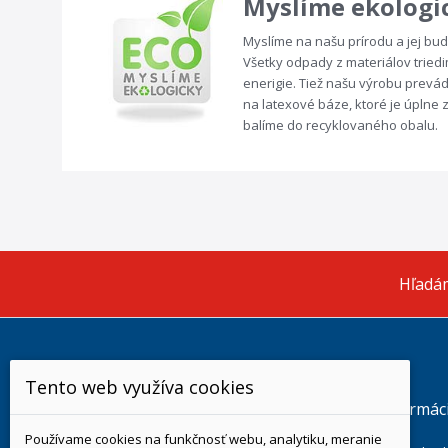
Myslíme ekologi
Myslíme na našu prírodu a jej bu
Všetky odpady z materiálov tried
enerigie. Tiež našu výrobu prev
na latexové báze, ktoré je úplne
balíme do recyklovaného obalu.
Hľadám
Tento web využíva cookies
Informácie o e-shope
Informác
Používame cookies na funkčnosť webu, analytiku, meranie