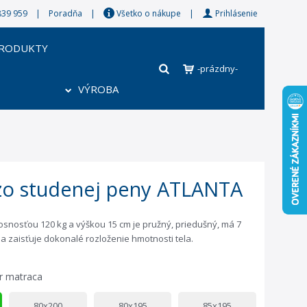
8 839 959 |
Poradňa
|
Všetko o nákupe
|
Prihlásenie
PRODUKTY
-prázdny-
VÝROBA
zo studenej peny ATLANTA
osnosťou 120 kg a výškou 15 cm je pružný, priedušný, má 7
a zaisťuje dokonalé rozloženie hmotnosti tela.
r matraca
80x200
80x195
85x195