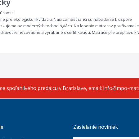
cky
dúcnosť.
ime pre ekologickú likvidáciu. Naši zamestnanci sú nabádanie k úspore
ádzkujeme na moderných technológiách. Na lepenie matracov používame le
 zdravotne nezávadné a vyrábané s certifikáciou. Matrace pre prepravu k
e spoľahlivého predajcu v Bratislave, email: info@mpo-mat
ie
Zasielanie noviniek