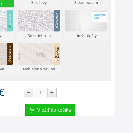
ný
Strečový
S bambusom
ra
So striebrom
Umývateľný
som
Nebielená bavlna
€
Vložiť do košíka