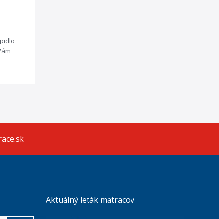
pidlo
 Vám
race.sk
Aktuálný leták matracov