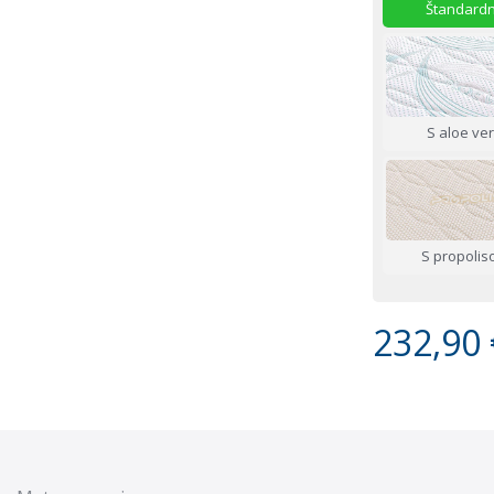
Štandard
S aloe ve
S propoli
232,90 