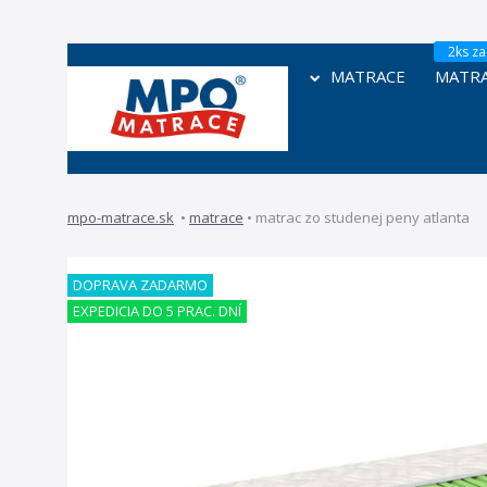
MATRACE
MATRA
mpo-matrace.sk
•
matrace
•
matrac zo studenej peny atlanta
DOPRAVA ZADARMO
EXPEDICIA DO 5 PRAC. DNÍ