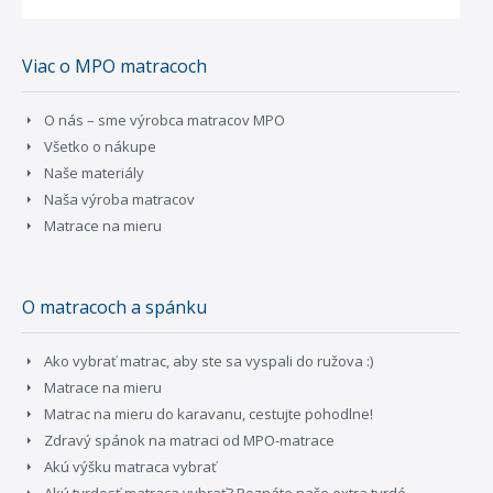
Viac o MPO matracoch
O nás – sme výrobca matracov MPO
Všetko o nákupe
Naše materiály
Naša výroba matracov
Matrace na mieru
O matracoch a spánku
Ako vybrať matrac, aby ste sa vyspali do ružova :)
Matrace na mieru
Matrac na mieru do karavanu, cestujte pohodlne!
Zdravý spánok na matraci od MPO-matrace
Akú výšku matraca vybrať
Akú tvrdosť matraca vybrať? Poznáte naše extra tvrdé