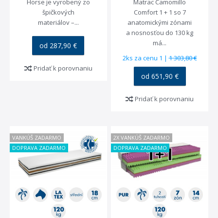
Horse je vyrobený zo
Matrac Camomillo
špičkových
Comfort 1 + 1 so 7
materiálov –...
anatomickými zónami
a nosnosťou do 130 kg
má...
od 287,90 €
2ks za cenu 1 |
1 303,80 €
Pridať k porovnaniu
od 651,90 €
Pridať k porovnaniu
VANKÚŠ ZADARMO
2X VANKÚŠ ZADARMO
DOPRAVA ZADARMO
DOPRAVA ZADARMO