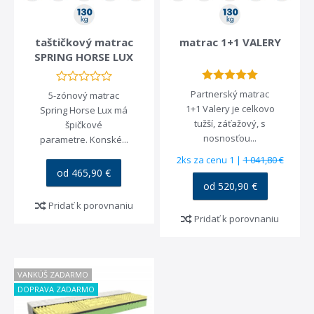
taštičkový matrac
matrac 1+1 VALERY
SPRING HORSE LUX
Partnerský matrac
5-zónový matrac
1+1 Valery je celkovo
Spring Horse Lux má
tužší, záťažový, s
špičkové
nosnosťou...
parametre. Konské...
2ks za cenu 1 |
1 041,80 €
od 465,90 €
od 520,90 €
Pridať k porovnaniu
Pridať k porovnaniu
VANKÚŠ ZADARMO
DOPRAVA ZADARMO