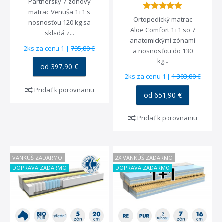
Partnerský 7-zónový
matrac Venuša 1+1 s
Ortopedický matrac
nosnosťou 120 kg sa
Aloe Comfort 1+1 so 7
skladá z...
anatomickými zónami
2ks za cenu 1 |
795,80 €
a nosnosťou do 130
kg...
od 397,90 €
2ks za cenu 1 |
1 303,80 €
Pridať k porovnaniu
od 651,90 €
Pridať k porovnaniu
VANKÚŠ ZADARMO
2X VANKÚŠ ZADARMO
DOPRAVA ZADARMO
DOPRAVA ZADARMO