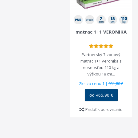
matrac 1+1 VERONIKA
Partnerský 7-zónový
matrac 1+1 Veronika s
nosnosťou 110 kg a
výškou 18 cm...
2ks za cenu 1 |
931,80 €
od 465,90 €
Pridať k porovnaniu
DOPRAVA