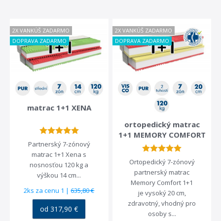
(19)
2X VANKÚŠ ZADARMO
2X VANKÚŠ ZADARMO
materiály
DOPRAVA ZADARMO
DOPRAVA ZADARMO
BioGreen
(7)
Bio PUR
(2)
deska Agáve
(2)
HR
(10)
Kokos
(7)
Koňské žíně
(10)
LATEX
(3)
Mořská tráva
(3)
Pena Levandule
(3)
PUR
(25)
RE
(5)
VISCO
(9)
Visco Aloe Vera
(2)
Visco Heřmánek
(3)
matrac 1+1 XENA
výška matraca
ortopedický matrac
1+1 MEMORY COMFORT
10 cm
(1)
12 cm
(1)
14 cm
(4)
15 cm
(1)
Partnerský 7-zónový
16 cm
(8)
17 cm
(1)
18 cm
(5)
19 cm
(3)
matrac 1+1 Xena s
20 cm
(12)
22 cm
(1)
23 cm
(2)
25 cm
(2)
Ortopedický 7-zónový
nosnosťou 120 kg a
partnerský matrac
výškou 14 cm...
Memory Comfort 1+1
tuhosť matraca
podložka
2ks za cenu 1 |
635,80 €
je vysoký 20 cm,
zdravotný, vhodný pro
dve tuhosti
(19)
pevná podložka
(38)
od 317,90 €
osoby s...
stredná
(18)
rošt
(41)