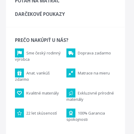
POŤAH NA MATRAC
DARČEKOVÉ POUKAZY
PREČO NAKÚPIŤ U NÁS?
Sme český rodinný
Doprava zadarmo
výrobca
Anat. vankúš
Matrace na mieru
zdarmo
Kvalitné materiály
Exkluzivné prírodné
materiály
22 let skúseností
100% Garancia
spokojnosti