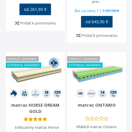
pre...
od 261,90 €
2ks za cenu 1 |
1 287,80 €
od 643,90 €
Pridať k porovnaniu
Pridať k porovnaniu
VANKÚŠ ZADARMO
VANKÚŠ ZADARMO
DOPRAVA ZADARMO
DOPRAVA ZADARMO
matrac HORSE DREAM
matrac ONTARIO
GOLD
Mäkkší matrac Ontario
Exkluzívny matrac Horse