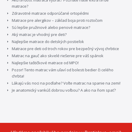
matrace?
Zdravotné matrace odporúčané ortopédmi
Matrace pre alergikov – základ boja proti roztočom
Sú lepšie pružinové alebo penové matrace?
Aký matrac je vhodný pre deti?
Najlepšie matrace do detských postieľok
Matrace pre deti od troch rokov pre bezpečný vývoj chrbtice
Matrac na gauč ako skvelé riešenie pre váš spánok
Najlepšie taštičkové matrace od MPO!
Pozor! Tento matrac vám uľaví od bolesti bedier či celého
chrbta!
Lákajú vás noci na podlahe? Voľte matrac na spanie na zemi!
Je anatomický vankúš dobrou voľbou? A ako na ňom spať?