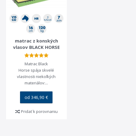
matrac z konských
vlasov BLACK HORSE
Matrac Black
Horse spája skvelé
vlastnosti niekoľkých
materiálov:...
od 346,90 €
Pridať k porovnaniu
ZĽAVA -35%