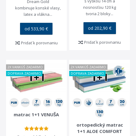
s výškou 14 cm a
Dream Gold
nosnosťou 120 kg
kombinuje konské vlasy,
tvoria 2 bloky...
latex a vlákna...
od 202,90 €
od 533,90 €
Pridať k porovnaniu
Pridať k porovnaniu
2X VANKÚŠ ZADARMO
2X VANKÚŠ ZADARMO
DOPRAVA ZADARMO
DOPRAVA ZADARMO
matrac 1+1 VENUŠA
ortopedický matrac
1+1 ALOE COMFORT