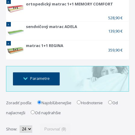
2.
ortopedický matrac 1+1 MEMORY COMFORT
528,90 €
3.
sendvičový matrac ADELA
139,90 €
4.
matrac 1+1 REGINA
359,90 €
Parametre
Rozsah:
140,00€ - 830,00€
Zoradiť podľa:
Najobľúbenejšie
Hodnotenie
Od
najlacnejši
Od najdrahšie
zdravotné matrace
Show:
Porovnať (
0
)
odporúčané ortopedom