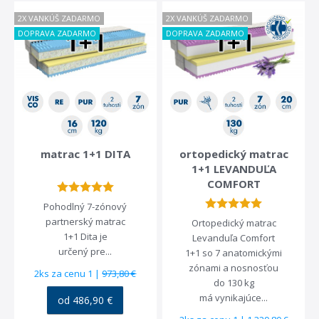
2X VANKÚŠ ZADARMO
2X VANKÚŠ ZADARMO
Prémiový matrac na
regeneráciu BODY RESET
DOPRAVA ZADARMO
DOPRAVA ZADARMO
s penou BioGreen
634,90 €
od 412,69 €
matrac 1+1 DITA
ortopedický matrac
1+1 LEVANDUĽA
COMFORT
Pohodlný 7-zónový
partnerský matrac
Ortopedický matrac
1+1 Dita je
Levanduľa Comfort
určený pre...
1+1 so 7 anatomickými
zónami a nosnosťou
2ks za cenu 1 |
973,80 €
do 130 kg
má vynikajúce...
od 486,90 €