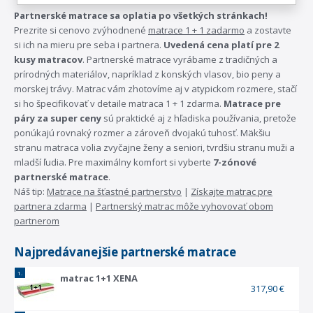
Partnerské matrace sa oplatia po všetkých stránkach!
Prezrite si cenovo zvýhodnené
matrace 1 + 1 zadarmo
a zostavte
si ich na mieru pre seba i partnera.
Uvedená cena platí pre 2
kusy matracov
. Partnerské matrace vyrábame z tradičných a
prírodných materiálov, napríklad z konských vlasov, bio peny a
morskej trávy. Matrac vám zhotovíme aj v atypickom rozmere, stačí
si ho špecifikovať v detaile matraca 1 + 1 zdarma.
Matrace pre
páry za super ceny
sú praktické aj z hľadiska používania, pretože
ponúkajú rovnaký rozmer a zároveň dvojakú tuhosť. Mäkšiu
stranu matraca volia zvyčajne ženy a seniori, tvrdšiu stranu muži a
mladší ľudia. Pre maximálny komfort si vyberte
7-zónové
partnerské matrace
.
Náš tip:
Matrace na šťastné partnerstvo
|
Získajte matrac pre
partnera zdarma
|
Partnerský matrac môže vyhovovať obom
partnerom
Najpredávanejšie
partnerské matrace
1.
matrac 1+1 XENA
317,90 €