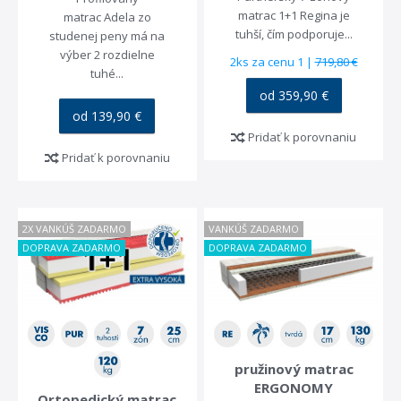
matrac 1+1 Regina je
matrac Adela zo
tuhší, čím podporuje...
studenej peny má na
výber 2 rozdielne
2ks za cenu 1 |
719,80 €
tuhé...
od 359,90 €
od 139,90 €
Pridať k porovnaniu
Pridať k porovnaniu
2X VANKÚŠ ZADARMO
VANKÚŠ ZADARMO
DOPRAVA ZADARMO
DOPRAVA ZADARMO
pružinový matrac
ERGONOMY
Ortopedický matrac