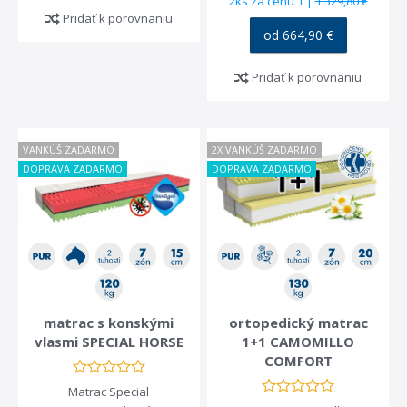
2ks za cenu 1 |
1 329,80 €
Pridať k porovnaniu
od 664,90 €
Pridať k porovnaniu
VANKÚŠ ZADARMO
2X VANKÚŠ ZADARMO
DOPRAVA ZADARMO
DOPRAVA ZADARMO
matrac s konskými
ortopedický matrac
vlasmi SPECIAL HORSE
1+1 CAMOMILLO
COMFORT
Matrac Special