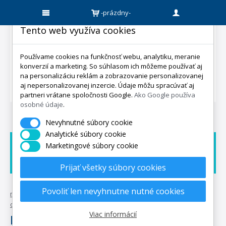
-prázdny-
Tento web využíva cookies
Používame cookies na funkčnosť webu, analytiku, meranie
konverzií a marketing. So súhlasom ich môžeme používať aj
na personalizáciu reklám a zobrazovanie personalizovanej
aj nepersonalizovanej inzercie. Údaje môžu spracúvať aj
partneri vrátane spoločnosti Google.
Ako Google používa
osobné údaje
.
Nevyhnutné súbory cookie
Analytické súbory cookie
Marketingové súbory cookie
Doprava zadarmo
Dárek zadarmo
Expedicia do 5 dní
Prijať všetky súbory cookies
Povoliť len nevyhnutne nutné cookies
mpo-matrace.sk
•
matrace
•
matrace podľa
odporúčaní
•
partnerské matrace
Viac informácií
Partnerské matrace