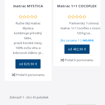
matrac MYSTICA
Matrac 1+1 COCOFLEX
Ručne šitý matrac
Partnerský 7-zónový
Mystica
matrac 1+1 Cocoflex s nosnosť
kombinuje prírodný
120 kg sa...
latex,
2ks za cenu 1 |
965,80 €
pravé konské vlasy,
100% ovčiu vlnu a
od 482,90 €
kokosové vlákno. Je...
Pridať k porovnaniu
od 829,90 €
Pridať k porovnaniu
Zobraziť 1 - 24 z 41 položiek