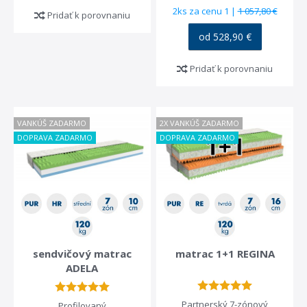
tvrdá
(4)
2ks za cenu 1 |
1 057,80 €
Pridať k porovnaniu
od 528,90 €
obľúbená poloha
vaša váha
Pridať k porovnaniu
na boku
(39)
na bruchu
(37)
na chrbte
(35)
VANKÚŠ ZADARMO
2X VANKÚŠ ZADARMO
DOPRAVA ZADARMO
DOPRAVA ZADARMO
sendvičový matrac
matrac 1+1 REGINA
ADELA
Partnerský 7-zónový
Profilovaný