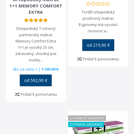
1+1 MEMORY COMFORT
EXTRA
Tvrdší ortopedický
pružinový matrac
Ergonomy má vysokú
Ortopedický 7-zónový
nosnosť a...
partnerský matrac
Memory Comfort Extra
od 219,90 €
1+1 je vysoký 25 cm,
zdravotný, vhodný pre
Pridať k porovnaniu
osoby...
2ks za cenu 1 |
1 185,80 €
od 592,90 €
Pridať k porovnaniu
2X VANKÚŠ ZADARMO
DOPRAVA ZADARMO