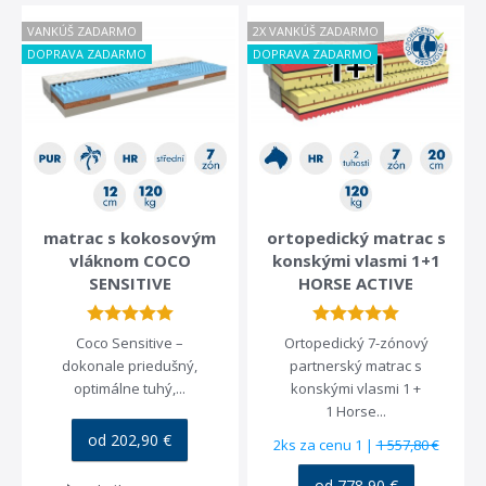
ZADARMA
VANKÚŠ ZADARMO
2X VANKÚŠ ZADARMO
DOPRAVA ZADARMO
DOPRAVA ZADARMO
pri nákupe nad 80 €
matrac s kokosovým
ortopedický matrac s
vláknom COCO
konskými vlasmi 1+1
SENSITIVE
HORSE ACTIVE
Coco Sensitive –
Ortopedický 7-zónový
dokonale priedušný,
partnerský matrac s
optimálne tuhý,...
konskými vlasmi 1 +
1 Horse...
od 202,90 €
2ks za cenu 1 |
1 557,80 €
od 778,90 €