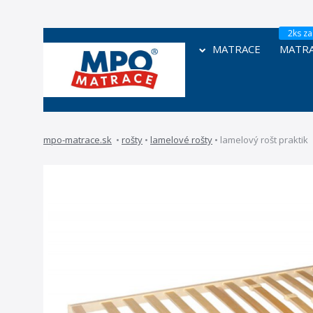
MATRACE
MATRA
mpo-matrace.sk
•
rošty
•
lamelové rošty
•
lamelový rošt praktik