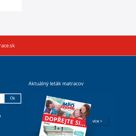
race.sk
Aktuálný leták matracov
Ok
a