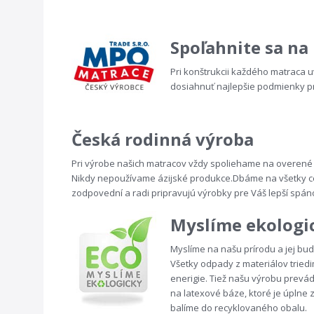
Spoľahnite sa na
Pri konštrukcii každého matraca u
dosiahnuť najlepšie podmienky p
Česká rodinná výroba
Pri výrobe našich matracov vždy spoliehame na overené
Nikdy nepoužívame ázijské produkce.Dbáme na všetky certi
zodpovední a radi pripravujú výrobky pre Váš lepší spán
Myslíme ekologi
Myslíme na našu prírodu a jej bu
Všetky odpady z materiálov tried
enerigie. Tiež našu výrobu prev
na latexové báze, ktoré je úplne
balíme do recyklovaného obalu.