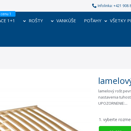
Infolinka: +421 90
CE 1+1
ROŠTY
VANKÚŠE
POŤAHY
VŠETKY 
lamelov
lamelový rošt pev
nastavenia tuhost
UPOZORNENIE:...
1.
vyberte rozme