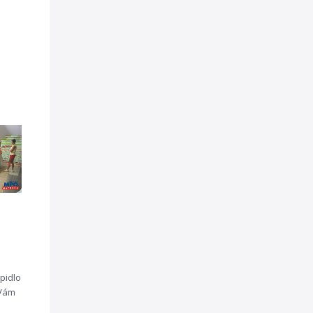
pidlo
 Vám