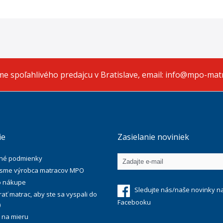
e spoľahlivého predajcu v Bratislave, email: info@mpo-mat
ie
Zasielanie noviniek
né podmienky
 sme výrobca matracov MPO
o nákupe
Sledujte nás/naše novinky n
ať matrac, aby ste sa vyspali do
Facebooku
)
 na mieru