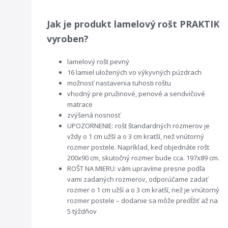
Jak je produkt lamelový rošt PRAKTIK
vyroben?
lamelový rošt pevný
16 lamiel uložených vo výkyvných púzdrach
možnosť nastavenia tuhosti roštu
vhodný pre pružinové, penové a sendvičové
matrace
zvýšená nosnosť
UPOZORNENIE: rošt štandardných rozmerov je
vždy o 1 cm užší a o 3 cm kratší, než vnútorný
rozmer postele. Napríklad, keď objednáte rošt
200x90 cm, skutočný rozmer bude cca. 197x89 cm.
ROŠT NA MIERU: vám upravíme presne podľa
vami zadaných rozmerov, odporúčame zadať
rozmer o 1 cm užší a o 3 cm kratší, než je vnútorný
rozmer postele – dodanie sa môže predĺžiť až na
5 týždňov