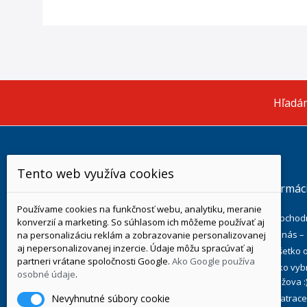
Hľadám
Tento web využíva cookies
Informácie o e-shope
Informác
Používame cookies na funkčnosť webu, analytiku, meranie
MPO Trade s.r.o. - Výroba a prodej
Obchod
konverzií a marketing. So súhlasom ich môžeme používať aj
zdravotních matrací, Zborovská 424,
O nás –
na personalizáciu reklám a zobrazovanie personalizovanej
Zdounky, 768 02
aj nepersonalizovanej inzercie. Údaje môžu spracúvať aj
Všetko 
partneri vrátane spoločnosti Google.
Ako Google používa
Ako vybr
Infolinka: +421 908 839 959
osobné údaje
.
ružova :
E-mail:
objednavky@mpo-matrace.sk
Matrace
Nevyhnutné súbory cookie