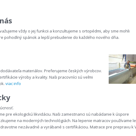
 nás
važujeme vždy o jej funkcii a konzultujeme s ortopédmi, aby sme mohli
re pohodlný spánok a lepší prebudenie do každého nového dňa.
 dodávateľa materiálov. Preferujeme českých výrobcov.
fikácie výroby a kvality. Naši pracovníci sú veľmi
ok.
viac info
cky
dúcnosť.
ime pre ekologickú likvidáciu. Naši zamestnanci sú nabádanie k úspore
ádzkujeme na moderných technológiách. Na lepenie matracov používame le
 zdravotne nezávadné a vyrábané s certifikáciou. Matrace pre prepravu k