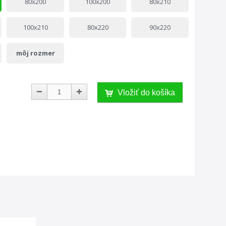
80x200
100x200
80x210
100x210
80x220
90x220
môj rozmer
Vložiť do košíka