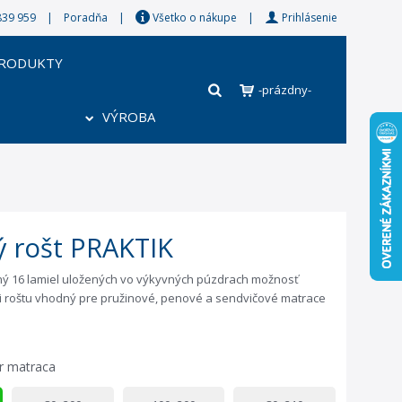
8 839 959 |
Poradňa
|
Všetko o nákupe
|
Prihlásenie
PRODUKTY
-prázdny-
VÝROBA
ý rošt PRAKTIK
ný 16 lamiel uložených vo výkyvných púzdrach možnosť
i roštu vhodný pre pružinové, penové a sendvičové matrace
r matraca