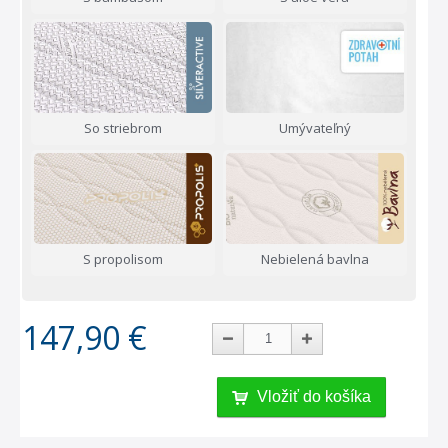
So striebrom
Umývateľný
S propolisom
Nebielená bavlna
147,90 €
Vložiť do košíka