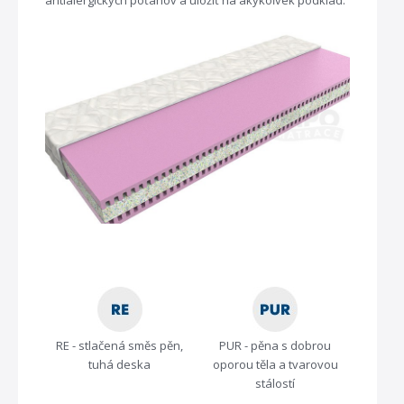
RE - stlačená směs pěn,
PUR - pěna s dobrou
tuhá deska
oporou těla a tvarovou
stálostí