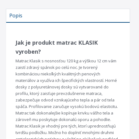
Popis
Jak je produkt matrac KLASIK
vyroben?
Matrac Klasik s nosnosťou 120 kg a výškou 12 cm vám
zaistí zdravý spánok po celú noc. Je tvorený
kombináciou niekoľkých kvalitných penových
materiálov a využíva ich špecifických vlastností. Horné
dosky z polyuretánovej dosky sú vytvarované do
profilu, ktorý zaisťuje prevzdušnenie matraca,
zabezpečuje odvod vznikajúceho tepla a pár od tela
spáča. Profilovanie zaručuje vysokú bodovú elasticitu.
Matrac tak dokonalejšie kopíruje krivku vášho tela a
zároveň mu poskytuje dokonalú oporu a pohodlie.
Matrac Klasik je vhodný pre tých, ktorí uprednostňujú
tvrdšiu podložku. Možno ho doplniť mnohými druhmi
antialergických poťahov a uložiť na akýkoľvek podklad.