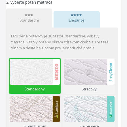
2.
vyberte poťah matraca
Standardní
Elegance
Táto séria poťahov je súčasťou štandardnej výbavy
matraca. Všetky poťahy okrem zdravotníckeho sú prešité
rúnom a deliteľné zipsom pre jednoduché pranie.
Štandardný
Strečový
S bambusom
S aloe vera