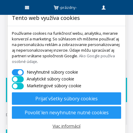
-prázdny-
Tento web využíva cookies
Používame cookies na funkčnosť webu, analytiku, meranie
konverzií a marketing. So súhlasom ich môžeme používať aj
na personalizáciu reklám a zobrazovanie personalizovanej
aj nepersonalizovanej inzercie. Údaje môžu spracúvať aj
partneri vrátane spoločnosti Google.
Ako Google používa
osobné údaje
.
Nevyhnutné súbory cookie
Analytické súbory cookie
Marketingové súbory cookie
Doprava zadarmo
Dárek zadarmo
Expedicia do 5 dní
Prijať všetky súbory cookies
Povoliť len nevyhnutne nutné cookies
mpo-matrace.sk
•
matrace
•
matrac klasik
Viac informácií
DOPRAVA ZADARMO