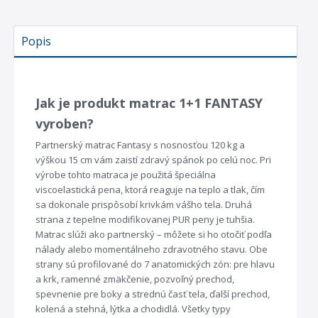
Popis
Jak je produkt matrac 1+1 FANTASY
vyroben?
Partnerský matrac Fantasy s nosnosťou 120 kg a
výškou 15 cm vám zaistí zdravý spánok po celú noc. Pri
výrobe tohto matraca je použitá špeciálna
viscoelastická pena, ktorá reaguje na teplo a tlak, čím
sa dokonale prispôsobí krivkám vášho tela. Druhá
strana z tepelne modifikovanej PUR peny je tuhšia.
Matrac slúži ako partnerský – môžete si ho otočiť podľa
nálady alebo momentálneho zdravotného stavu. Obe
strany sú profilované do 7 anatomických zón: pre hlavu
a krk, ramenné zmäkčenie, pozvoľný prechod,
spevnenie pre boky a strednú časť tela, ďalší prechod,
kolená a stehná, lýtka a chodidlá. Všetky typy