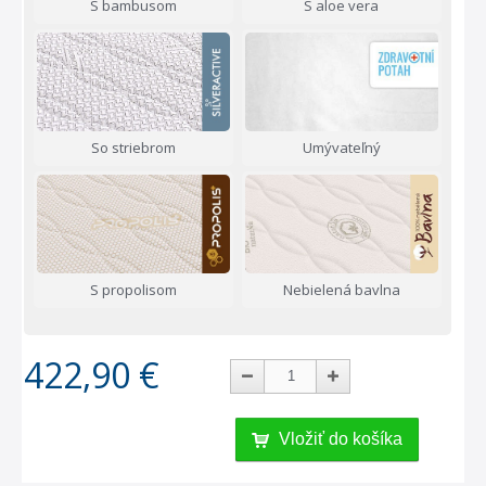
S bambusom
S aloe vera
So striebrom
Umývateľný
S propolisom
Nebielená bavlna
422,90 €
Vložiť do košíka