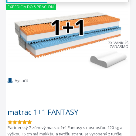
EXPEDICIA DO 5 PRAC. DNÍ
+ 2X VANKÚŠ
ZADARMO
Vytlačiť
matrac 1+1 FANTASY
Partnerský 7-zónový matrac 1+1 Fantasy s nosnosťou 120 kg a
výškou 15 cm má mäkkšiu a tvrdšu stranu. Je vyrobený z tuhšej