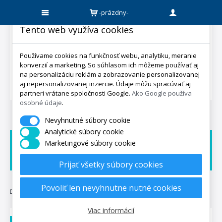
-prázdny-
Tento web využíva cookies
Používame cookies na funkčnosť webu, analytiku, meranie
konverzií a marketing. So súhlasom ich môžeme používať aj
na personalizáciu reklám a zobrazovanie personalizovanej
aj nepersonalizovanej inzercie. Údaje môžu spracúvať aj
partneri vrátane spoločnosti Google.
Ako Google používa
osobné údaje
.
Nevyhnutné súbory cookie
Analytické súbory cookie
Marketingové súbory cookie
Doprava zadarmo
Dárek zadarmo
Expedicia do 5 dní
Prijať všetky súbory cookies
Povoliť len nevyhnutne nutné cookies
mpo-matrace.sk
•
matrace 1+1 zadarmo
•
matrac 1+1 fantasy
Viac informácií
DOPRAVA ZADARMO