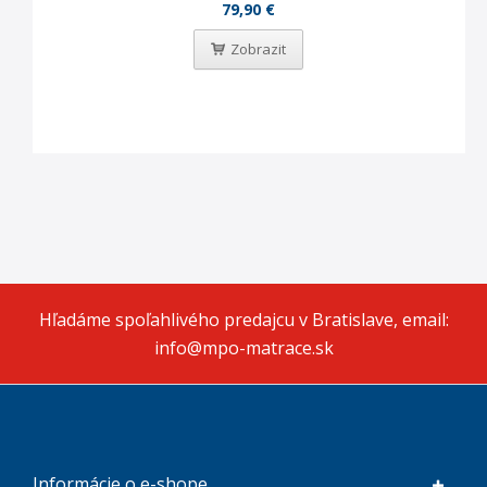
79,90 €
Zobrazit
Hľadáme spoľahlivého predajcu v Bratislave, email:
info@mpo-matrace.sk
Informácie o e-shope