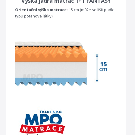
Výška jádra matrac 1+1 FANTASY
Orientační výška matrace:
15 cm (může se lišit podle
typu potahové látky)