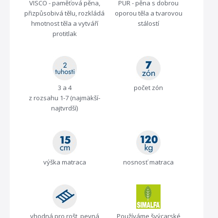
VISCO - paměťová pěna,
PUR - pěna s dobrou
přizpůsobivá tělu, rozkládá
oporou těla a tvarovou
hmotnost těla a vytváří
stálostí
protitlak
3 a 4
počet zón
z rozsahu 1-7 (najmäkší-
najtvrdší)
výška matraca
nosnosť matraca
vhodná pro rošt, pevná
Používáme švýcarské