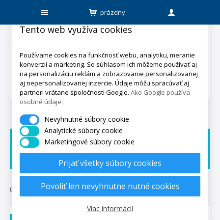
-prázdny-
Tento web využíva cookies
Používame cookies na funkčnosť webu, analytiku, meranie
konverzií a marketing. So súhlasom ich môžeme používať aj
na personalizáciu reklám a zobrazovanie personalizovanej
aj nepersonalizovanej inzercie. Údaje môžu spracúvať aj
partneri vrátane spoločnosti Google.
Ako Google používa
osobné údaje
.
Nevyhnutné súbory cookie
Analytické súbory cookie
Marketingové súbory cookie
Doprava zadarmo
Dárek zadarmo
Expedicia do 5 dní
Prijať všetky súbory cookies
Povoliť len nevyhnutne nutné cookies
mpo-matrace.sk
•
matrace 1+1 zadarmo
•
matrac 1+1 hortenzia
Viac informácií
DOPRAVA ZADARMO