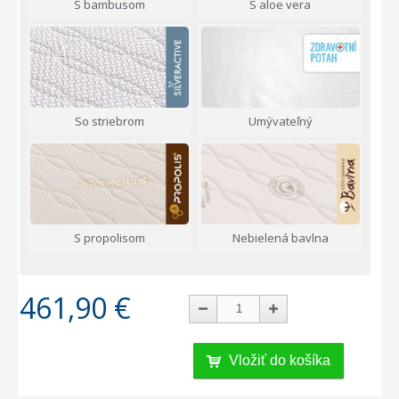
S bambusom
S aloe vera
So striebrom
Umývateľný
S propolisom
Nebielená bavlna
461,90 €
Vložiť do košíka