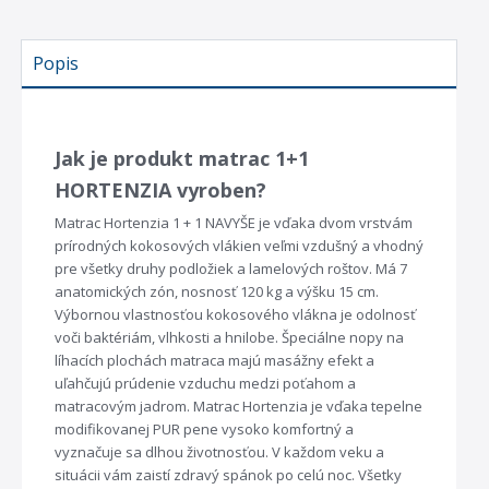
Popis
Jak je produkt matrac 1+1
HORTENZIA vyroben?
Matrac Hortenzia 1 + 1 NAVYŠE je vďaka dvom vrstvám
prírodných kokosových vlákien veľmi vzdušný a vhodný
pre všetky druhy podložiek a lamelových roštov. Má 7
anatomických zón, nosnosť 120 kg a výšku 15 cm.
Výbornou vlastnosťou kokosového vlákna je odolnosť
voči baktériám, vlhkosti a hnilobe. Špeciálne nopy na
líhacích plochách matraca majú masážny efekt a
uľahčujú prúdenie vzduchu medzi poťahom a
matracovým jadrom. Matrac Hortenzia je vďaka tepelne
modifikovanej PUR pene vysoko komfortný a
vyznačuje sa dlhou životnosťou. V každom veku a
situácii vám zaistí zdravý spánok po celú noc. Všetky