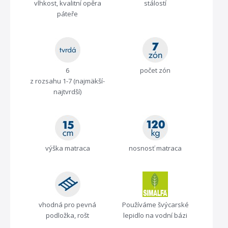
vlhkost, kvalitní opěra
stálostí
páteře
6
počet zón
z rozsahu 1-7 (najmäkší-
najtvrdší)
výška matraca
nosnosť matraca
vhodná pro pevná
Používáme švýcarské
podložka, rošt
lepidlo na vodní bázi