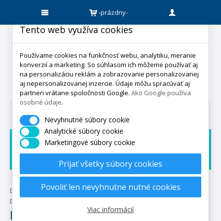
-prázdny-
Tento web využíva cookies
Používame cookies na funkčnosť webu, analytiku, meranie
konverzií a marketing. So súhlasom ich môžeme používať aj
na personalizáciu reklám a zobrazovanie personalizovanej
aj nepersonalizovanej inzercie. Údaje môžu spracúvať aj
partneri vrátane spoločnosti Google.
Ako Google používa
osobné údaje
.
Nevyhnutné súbory cookie
Analytické súbory cookie
Marketingové súbory cookie
Doprava zadarmo
Dárek zadarmo
Expedicia do 5 dní
Prijať všetky súbory cookies
Povoliť len nevyhnutne nutné cookies
mpo-matrace.sk
•
posteľné textílie
•
metrový textil
•
výrobní
materiál
•
bavlněné plátna
Viac informácií
Bavlněné plátna