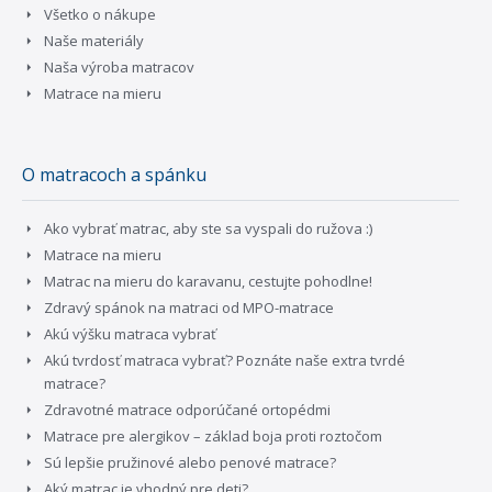
Všetko o nákupe
Naše materiály
Naša výroba matracov
Matrace na mieru
O matracoch a spánku
Ako vybrať matrac, aby ste sa vyspali do ružova :)
Matrace na mieru
Matrac na mieru do karavanu, cestujte pohodlne!
Zdravý spánok na matraci od MPO-matrace
Akú výšku matraca vybrať
Akú tvrdosť matraca vybrať? Poznáte naše extra tvrdé
matrace?
Zdravotné matrace odporúčané ortopédmi
Matrace pre alergikov – základ boja proti roztočom
Sú lepšie pružinové alebo penové matrace?
Aký matrac je vhodný pre deti?