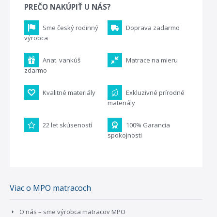
PREČO NAKÚPIŤ U NÁS?
Sme český rodinný
Doprava zadarmo
výrobca
Anat. vankúš
Matrace na mieru
zdarmo
Kvalitné materiály
Exkluzivné prírodné
materiály
22 let skúseností
100% Garancia
spokojnosti
Viac o MPO matracoch
O nás – sme výrobca matracov MPO