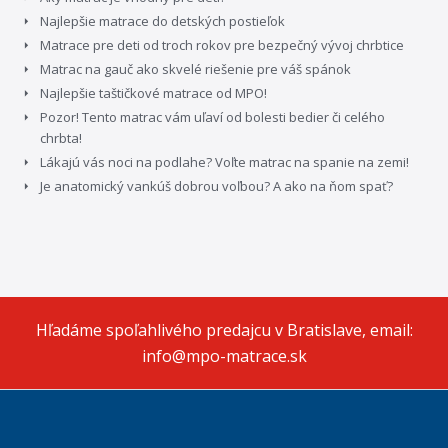
Najlepšie matrace do detských postieľok
Matrace pre deti od troch rokov pre bezpečný vývoj chrbtice
Matrac na gauč ako skvelé riešenie pre váš spánok
Najlepšie taštičkové matrace od MPO!
Pozor! Tento matrac vám uľaví od bolesti bedier či celého
chrbta!
Lákajú vás noci na podlahe? Voľte matrac na spanie na zemi!
Je anatomický vankúš dobrou voľbou? A ako na ňom spať?
Hľadáme spoľahlivého predajcu v Bratislave, email:
info@mpo-matrace.sk