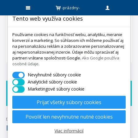
-prázdny-
Tento web využíva cookies
Používame cookies na funkčnosť webu, analytiku, meranie
konverzií a marketing. So súhlasom ich môžeme používať aj
na personalizáciu reklám a zobrazovanie personalizovanej
aj nepersonalizovanej inzercie. Údaje môžu spracúvať aj
partneri vrátane spoločnosti Google.
Ako Google používa
osobné údaje
.
Nevyhnutné súbory cookie
Analytické súbory cookie
Marketingové súbory cookie
Doprava zadarmo
Dárek zadarmo
Expedicia do 5 dní
Prijať všetky súbory cookies
Povoliť len nevyhnutne nutné cookies
mpo-matrace.sk
•
posteľné textílie
•
pre hotely
Pre hotely
Viac informácií