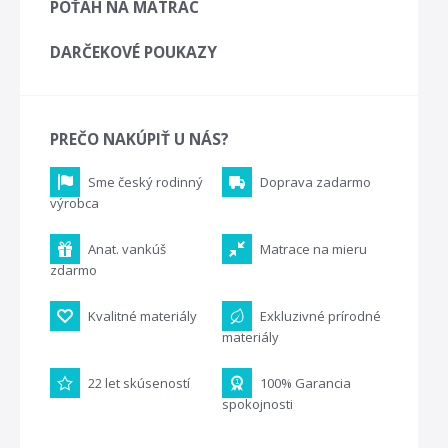
POŤAH NA MATRAC
DARČEKOVÉ POUKAZY
PREČO NAKÚPIŤ U NÁS?
Sme český rodinný
Doprava zadarmo
výrobca
Anat. vankúš
Matrace na mieru
zdarmo
Kvalitné materiály
Exkluzivné prírodné
materiály
22 let skúseností
100% Garancia
spokojnosti