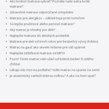
Akú tvrdosť matraca vybrať? Poznáte naše extra tvrdé
matrace?
Zdravotné matrace odporúčané ortopédmi
Matrace pre alergikov – základ boja proti roztočom
Sú lepšie pružinové alebo penové matrace?
Aký matrac je vhodný pre deti?
Najlepšie matrace do detských postieľok
Matrace pre deti od troch rokov pre bezpečný vývoj chrbtice
Matrac na gauč ako skvelé riešenie pre váš spánok
Najlepšie taštičkové matrace od MPO!
Pozor! Tento matrac vám uľaví od bolesti bedier či celého
chrbta!
Lákajú vás noci na podlahe? Voľte matrac na spanie na zemi!
Je anatomický vankúš dobrou voľbou? A ako na ňom spať?