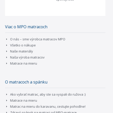
Viac o MPO matracoch
O nás – sme výrobca matracov MPO
Všetko o nákupe
Naše materiály
Naša výroba matracov
Matrace na mieru
O matracoch a spánku
Ako vybrať matrac, aby ste sa vyspali do ružova :)
Matrace na mieru
Matrac na mieru do karavanu, cestujte pohodlne!
Zdravý spánok na matraci od MPO-matrace