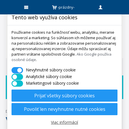
-prázdny-
Tento web využíva cookies
Používame cookies na funkčnosť webu, analytiku, meranie
konverzií a marketing. So súhlasom ich môžeme používať aj
na personalizáciu reklám a zobrazovanie personalizovanej
aj nepersonalizovanej inzercie. Údaje môžu spracúvať aj
partneri vrátane spoločnosti Google.
Ako Google používa
osobné údaje
.
Nevyhnutné súbory cookie
Analytické súbory cookie
Marketingové súbory cookie
Doprava zadarmo
Dárek zadarmo
Expedicia do 5 dní
Prijať všetky súbory cookies
Povoliť len nevyhnutne nutné cookies
mpo-matrace.sk
•
posteľné textílie
•
výplne a náplne do vankúšov
VÝPLNE A NÁPLNE DO VANKÚŠOV
Viac informácií