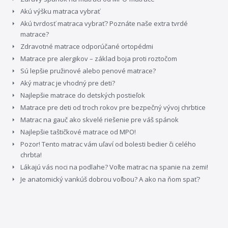
Akú výšku matraca vybrať
Akú tvrdosť matraca vybrať? Poznáte naše extra tvrdé
matrace?
Zdravotné matrace odporúčané ortopédmi
Matrace pre alergikov – základ boja proti roztočom
Sú lepšie pružinové alebo penové matrace?
Aký matrac je vhodný pre deti?
Najlepšie matrace do detských postieľok
Matrace pre deti od troch rokov pre bezpečný vývoj chrbtice
Matrac na gauč ako skvelé riešenie pre váš spánok
Najlepšie taštičkové matrace od MPO!
Pozor! Tento matrac vám uľaví od bolesti bedier či celého
chrbta!
Lákajú vás noci na podlahe? Voľte matrac na spanie na zemi!
Je anatomický vankúš dobrou voľbou? A ako na ňom spať?