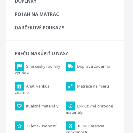
DOPLNKY
POŤAH NA MATRAC
DARČEKOVÉ POUKAZY
PREČO NAKÚPIŤ U NÁS?
Sme český rodinný
Doprava zadarmo
výrobca
Anat. vankúš
Matrace na mieru
zdarmo
Kvalitné materiály
Exkluzivné prírodné
materiály
22 let skúseností
100% Garancia
spokojnosti