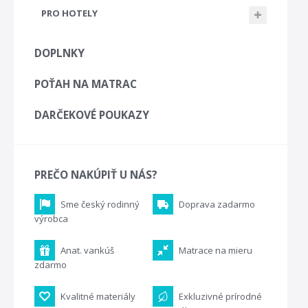
PRO HOTELY
DOPLNKY
POŤAH NA MATRAC
DARČEKOVÉ POUKAZY
PREČO NAKÚPIŤ U NÁS?
Sme český rodinný
Doprava zadarmo
výrobca
Anat. vankúš
Matrace na mieru
zdarmo
Kvalitné materiály
Exkluzivné prírodné