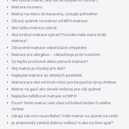
Ako vybrať matrac, aby ste sa vyspali do ružova :)
Matrace na mieru
Matrac na mieru do karavanu, cestujte pohodlne!
Zdravý spánok na matraci od MPO-matrace
Akú výšku matraca vybrať
Akú tvrdosť matraca vybrať? Poznáte naše extra tvrdé
matrace?
Zdravotné matrace odporúčané ortopédmi
Matrace pre alergikov – základ boja proti roztočom
Sú lepšie pružinové alebo penové matrace?
Aký matrac je vhodný pre deti?
Najlepšie matrace do detských postieľok
Matrace pre deti od troch rokov pre bezpečný vývoj chrbtice
Matrac na gauč ako skvelé riešenie pre váš spánok
Najlepšie taštičkové matrace od MPO!
Pozor! Tento matrac vám uľaví od bolesti bedier či celého
chrbta!
Lákajú vás noci na podlahe? Voľte matrac na spanie na zemi!
Je anatomický vankúš dobrou voľbou? A ako na ňom spať?