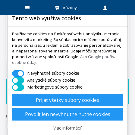
-prázdny-
Tento web využíva cookies
Používame cookies na funkčnosť webu, analytiku, meranie
konverzií a marketing. So súhlasom ich môžeme používať aj
na personalizáciu reklám a zobrazovanie personalizovanej
aj nepersonalizovanej inzercie. Údaje môžu spracúvať aj
partneri vrátane spoločnosti Google.
Ako Google používa
osobné údaje
.
Nevyhnutné súbory cookie
Analytické súbory cookie
Marketingové súbory cookie
Doprava zadarmo
Dárek zadarmo
Expedicia do 5 dní
Prijať všetky súbory cookies
Povoliť len nevyhnutne nutné cookies
mpo-matrace.sk
•
posteľné textílie
•
izba
•
obliečky
•
krep
•
potlač
Potlač
Viac informácií