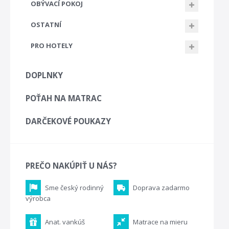
OBÝVACÍ POKOJ
OSTATNÍ
PRO HOTELY
DOPLNKY
POŤAH NA MATRAC
DARČEKOVÉ POUKAZY
PREČO NAKÚPIŤ U NÁS?
Sme český rodinný
Doprava zadarmo
výrobca
Anat. vankúš
Matrace na mieru