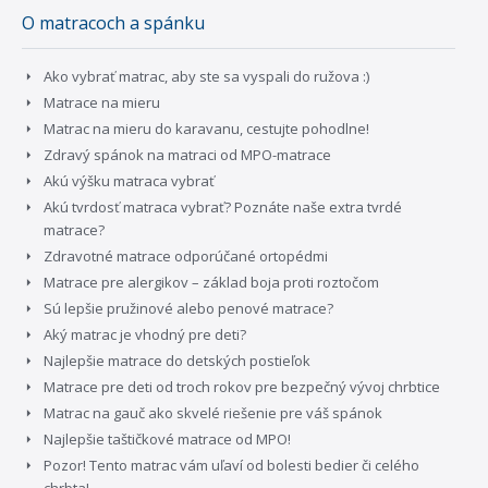
O matracoch a spánku
Ako vybrať matrac, aby ste sa vyspali do ružova :)
Matrace na mieru
Matrac na mieru do karavanu, cestujte pohodlne!
Zdravý spánok na matraci od MPO-matrace
Akú výšku matraca vybrať
Akú tvrdosť matraca vybrať? Poznáte naše extra tvrdé
matrace?
Zdravotné matrace odporúčané ortopédmi
Matrace pre alergikov – základ boja proti roztočom
Sú lepšie pružinové alebo penové matrace?
Aký matrac je vhodný pre deti?
Najlepšie matrace do detských postieľok
Matrace pre deti od troch rokov pre bezpečný vývoj chrbtice
Matrac na gauč ako skvelé riešenie pre váš spánok
Najlepšie taštičkové matrace od MPO!
Pozor! Tento matrac vám uľaví od bolesti bedier či celého