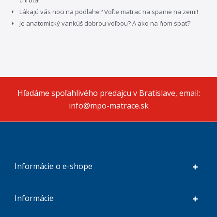
chrbta!
Lákajú vás noci na podlahe? Voľte matrac na spanie na zemi!
Je anatomický vankúš dobrou voľbou? A ako na ňom spať?
Hľadáme spoľahlivého predajcu v Bratislave, email:
info@mpo-matrace.sk
Informácie o e-shope
Informácie