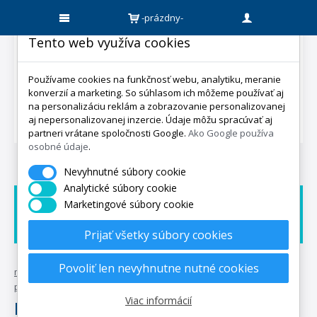
-prázdny-
Tento web využíva cookies
Používame cookies na funkčnosť webu, analytiku, meranie
konverzií a marketing. So súhlasom ich môžeme používať aj
na personalizáciu reklám a zobrazovanie personalizovanej
aj nepersonalizovanej inzercie. Údaje môžu spracúvať aj
partneri vrátane spoločnosti Google.
Ako Google používa
osobné údaje
.
Nevyhnutné súbory cookie
Analytické súbory cookie
Marketingové súbory cookie
Doprava zadarmo
Dárek zadarmo
Expedicia do 5 dní
Prijať všetky súbory cookies
Povoliť len nevyhnutne nutné cookies
mpo-matrace.sk
•
posteľné textílie
•
prestieradlá
polášek
•
prestieradlá jersey
Viac informácií
Prestieradlá Jersey