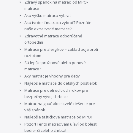
Zdravý spánok na matraci od MPO-
matrace
Akú výšku matraca vybrať
Akú tvrdosť matraca vybrať? Poznáte
naše extra tvrdé matrace?
Zdravotné matrace odporúčané
ortopédmi
Matrace pre alergikov – základ boja proti
roztočom
Sú lepšie pružinové alebo penové
matrace?
Aký matrac je vhodný pre deti?
Najlepšie matrace do detských postieľok
Matrace pre deti od troch rokov pre
bezpečný vývoj chrbtice
Matrac na gauč ako skvelé riešenie pre
váš spánok
Najlepšie taštičkové matrace od MPO!
Pozor! Tento matrac vám uľaví od bolesti
bedier či celého chrbta!