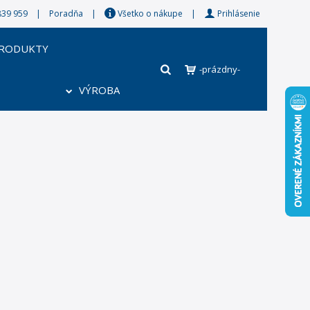
8 839 959 |
Poradňa
|
Všetko o nákupe
|
Prihlásenie
PRODUKTY
-prázdny-
VÝROBA