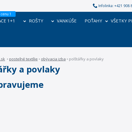
Infolinka: +421 90
CE 1+1
ROŠTY
VANKÚŠE
POŤAHY
VŠETKY 
.sk
•
posteľné textílie
•
obývacia izba
•
polštářky a povlaky
ářky a povlaky
řipravujeme