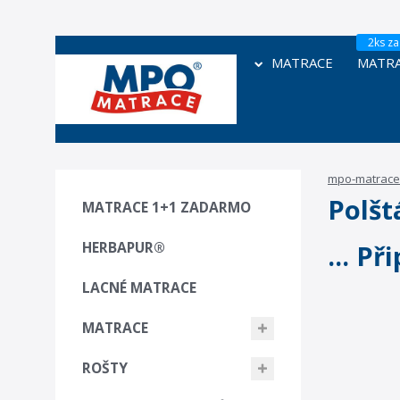
MATRACE
MATRA
mpo-matrace
Polšt
MATRACE 1+1 ZADARMO
HERBAPUR®
... P
LACNÉ MATRACE
MATRACE
ROŠTY