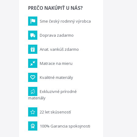
PREČO NAKÚPIŤ U NÁS?
Sme český rodinný výrobca
Doprava zadarmo
Anat. vankúš zdarmo
Matrace na mieru
Kvalitné materiály
Exkluzivné prírodné
materiály
22 let skúseností
100% Garancia spokojnosti