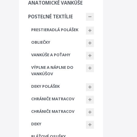
ANATOMICKÉ VANKÚŠE
POSTEĽNÉ TEXTÍLIE
PRESTIERADLÁ POLÁŠEK
OBLIEČKY
VANKÚŠE A POŤAHY
VÝPLNE A NÁPLNE DO
VANKÚŠOV
DEKY POLÁŠEK
CHRÁNIČE MATRACOV
CHRÁNIČE MATRACOV
DEKY
PLÁŽOVÉ OSUŠKY