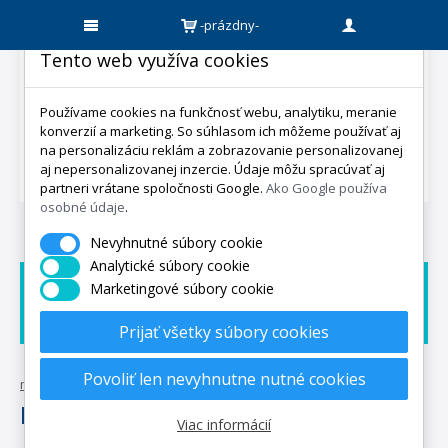
-prázdny-
Tento web využíva cookies
Používame cookies na funkčnosť webu, analytiku, meranie
konverzií a marketing. So súhlasom ich môžeme používať aj
na personalizáciu reklám a zobrazovanie personalizovanej
aj nepersonalizovanej inzercie. Údaje môžu spracúvať aj
partneri vrátane spoločnosti Google.
Ako Google používa
osobné údaje
.
Nevyhnutné súbory cookie
Analytické súbory cookie
Marketingové súbory cookie
Doprava zadarmo
Dárek zadarmo
Expedicia do 5 dní
Prijať všetky súbory cookies
Povoliť len nevyhnutne nutné cookies
mpo-matrace.sk
•
posteľné textílie
•
kuchyňa
•
prostírky
Prostírky
Viac informácií