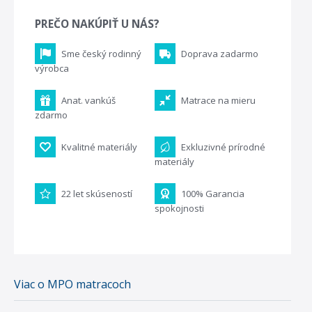
PREČO NAKÚPIŤ U NÁS?
Sme český rodinný
Doprava zadarmo
výrobca
Anat. vankúš
Matrace na mieru
zdarmo
Kvalitné materiály
Exkluzivné prírodné
materiály
22 let skúseností
100% Garancia
spokojnosti
Viac o MPO matracoch