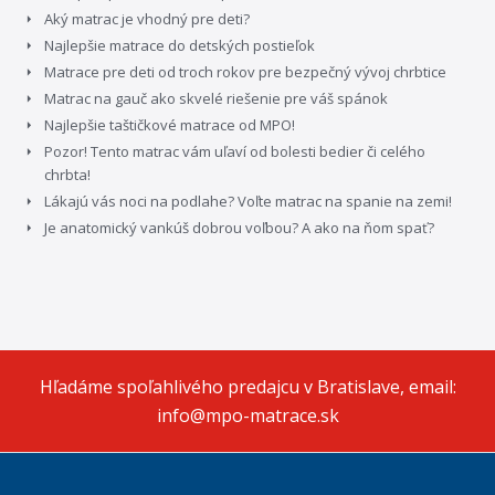
Aký matrac je vhodný pre deti?
Najlepšie matrace do detských postieľok
Matrace pre deti od troch rokov pre bezpečný vývoj chrbtice
Matrac na gauč ako skvelé riešenie pre váš spánok
Najlepšie taštičkové matrace od MPO!
Pozor! Tento matrac vám uľaví od bolesti bedier či celého
chrbta!
Lákajú vás noci na podlahe? Voľte matrac na spanie na zemi!
Je anatomický vankúš dobrou voľbou? A ako na ňom spať?
Hľadáme spoľahlivého predajcu v Bratislave, email:
info@mpo-matrace.sk