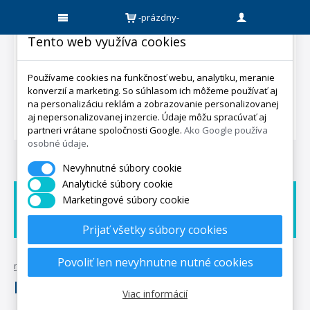
-prázdny-
Tento web využíva cookies
Používame cookies na funkčnosť webu, analytiku, meranie
konverzií a marketing. So súhlasom ich môžeme používať aj
na personalizáciu reklám a zobrazovanie personalizovanej
aj nepersonalizovanej inzercie. Údaje môžu spracúvať aj
partneri vrátane spoločnosti Google.
Ako Google používa
osobné údaje
.
Nevyhnutné súbory cookie
Analytické súbory cookie
Marketingové súbory cookie
Doprava zadarmo
Dárek zadarmo
Expedicia do 5 dní
Prijať všetky súbory cookies
Povoliť len nevyhnutne nutné cookies
mpo-matrace.sk
•
posteľné textílie
•
izba
Izba
Viac informácií