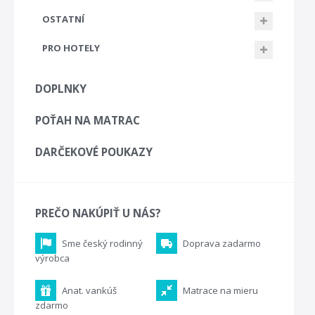
OSTATNÍ
PRO HOTELY
DOPLNKY
POŤAH NA MATRAC
DARČEKOVÉ POUKAZY
PREČO NAKÚPIŤ U NÁS?
Sme český rodinný
Doprava zadarmo
výrobca
Anat. vankúš
Matrace na mieru
zdarmo