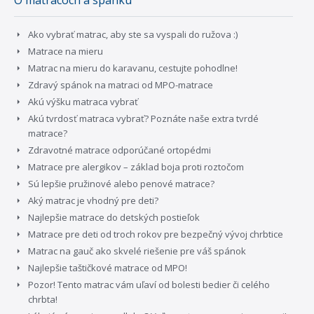
O matracoch a spánku
Ako vybrať matrac, aby ste sa vyspali do ružova :)
Matrace na mieru
Matrac na mieru do karavanu, cestujte pohodlne!
Zdravý spánok na matraci od MPO-matrace
Akú výšku matraca vybrať
Akú tvrdosť matraca vybrať? Poznáte naše extra tvrdé
matrace?
Zdravotné matrace odporúčané ortopédmi
Matrace pre alergikov – základ boja proti roztočom
Sú lepšie pružinové alebo penové matrace?
Aký matrac je vhodný pre deti?
Najlepšie matrace do detských postieľok
Matrace pre deti od troch rokov pre bezpečný vývoj chrbtice
Matrac na gauč ako skvelé riešenie pre váš spánok
Najlepšie taštičkové matrace od MPO!
Pozor! Tento matrac vám uľaví od bolesti bedier či celého
chrbta!