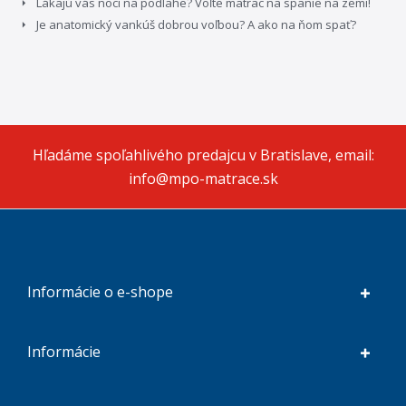
Lákajú vás noci na podlahe? Voľte matrac na spanie na zemi!
Je anatomický vankúš dobrou voľbou? A ako na ňom spať?
Hľadáme spoľahlivého predajcu v Bratislave, email:
info@mpo-matrace.sk
Informácie o e-shope
Informácie