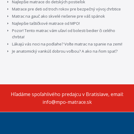
Najlepšie matrace do detských postieľok
Matrace pre deti od troch rokov pre bezpečný vývoj chrbtice
Matrac na gauč ako skvelé riešenie pre váš spánok
Najlepšie taštičkové matrace od MPO!
Pozor! Tento matrac vám uľaví od bolesti bedier či celého
chrbta!
Lákajú vás noci na podlahe? Voľte matrac na spanie na zemi!
Je anatomický vankúš dobrou voľbou? A ako na ňom spať?
Hľadáme spoľahlivého predajcu v Bratislave, email:
info@mpo-matrace.sk