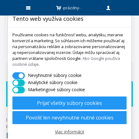
-prázdny-
Tento web využíva cookies
Používame cookies na funkčnosť webu, analytiku, meranie
konverzií a marketing. So súhlasom ich môžeme používať aj
na personalizáciu reklám a zobrazovanie personalizovanej
aj nepersonalizovanej inzercie. Údaje môžu spracúvať aj
partneri vrátane spoločnosti Google.
Ako Google používa
osobné údaje
.
Nevyhnutné súbory cookie
Analytické súbory cookie
Marketingové súbory cookie
Doprava zadarmo
Dárek zadarmo
Expedicia do 5 dní
Prijať všetky súbory cookies
Povoliť len nevyhnutne nutné cookies
mpo-matrace.sk
•
posteľné textílie
•
ložnice
•
přikrývky a
polštáře
•
přikrývky
Viac informácií
Přikrývky