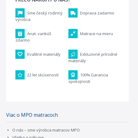
Sme český rodinný
Doprava zadarmo
výrobca
Anat. vankúš
Matrace na mieru
zdarmo
Kvalitné materiály
Exkluzivné prírodné
materiály
22 let skúseností
100% Garancia
spokojnosti
Viac o MPO matracoch
O nás – sme výrobca matracov MPO
Všetko o nákupe