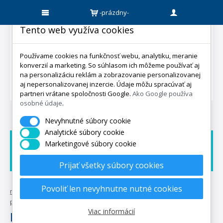
-prázdny-
Tento web využíva cookies
Používame cookies na funkčnosť webu, analytiku, meranie
konverzií a marketing. So súhlasom ich môžeme používať aj
na personalizáciu reklám a zobrazovanie personalizovanej
aj nepersonalizovanej inzercie. Údaje môžu spracúvať aj
partneri vrátane spoločnosti Google.
Ako Google používa
osobné údaje
.
Nevyhnutné súbory cookie
Analytické súbory cookie
Marketingové súbory cookie
Doprava zadarmo
Dárek zadarmo
Expedicia do 5 dní
Prijať všetky súbory cookies
Povoliť len nevyhnutne nutné cookies
mpo-matrace.sk
•
posteľné textílie
•
obývacia izba
•
polštářky a
povlaky
•
povlaky
•
home
Viac informácií
Home