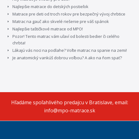
Najlepšie matrace do detských postieľok
Matrace pre deti od troch rokov pre bezpečný vývoj chrbtice
Matrac na gauč ako skvelé riešenie pre váš spánok
Najlepšie taštičkové matrace od MPO!
Pozor! Tento matrac vám uľaví od bolesti bedier či celého
chrbta!
Lákajú vás noci na podlahe? Voľte matrac na spanie na zemi!
Je anatomický vankúš dobrou voľbou? A ako na ňom spať?
Hľadáme spoľahlivého predajcu v Bratislave, email:
info@mpo-matrace.sk