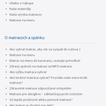
Všetko o nákupe
Naše materiály
Naša výroba matracov
Matrace na mieru
O matracoch a spánku
Ako vybrať matrac, aby ste sa vyspali do ružova :)
Matrace na mieru
Matrac na mieru do karavanu, cestujte pohodlne!
Zdravý spánok na matraci od MPO-matrace
Akú výšku matraca vybrať
Akú tvrdosť matraca vybrať? Poznáte naše extra tvrdé
matrace?
Zdravotné matrace odporúčané ortopédmi
Matrace pre alergikov – základ boja proti roztočom
Sú lepšie pružinové alebo penové matrace?
Aký matrac je vhodný pre deti?