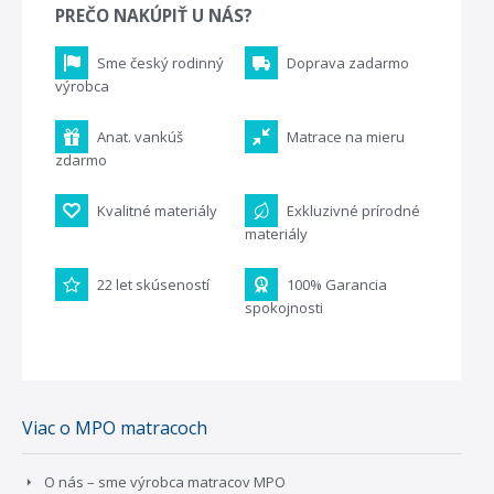
PREČO NAKÚPIŤ U NÁS?
Sme český rodinný
Doprava zadarmo
výrobca
Anat. vankúš
Matrace na mieru
zdarmo
Kvalitné materiály
Exkluzivné prírodné
materiály
22 let skúseností
100% Garancia
spokojnosti
Viac o MPO matracoch
O nás – sme výrobca matracov MPO