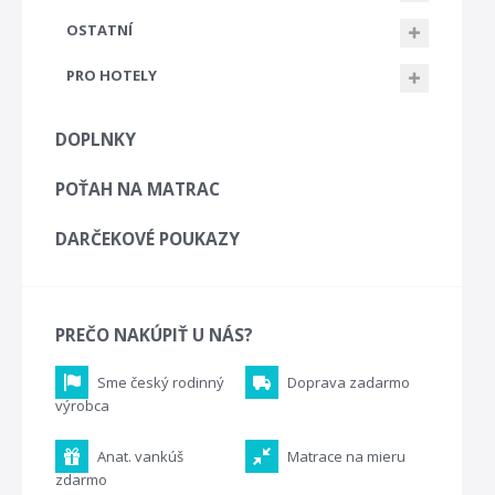
OSTATNÍ
PRO HOTELY
DOPLNKY
POŤAH NA MATRAC
DARČEKOVÉ POUKAZY
PREČO NAKÚPIŤ U NÁS?
Sme český rodinný
Doprava zadarmo
výrobca
Anat. vankúš
Matrace na mieru
zdarmo