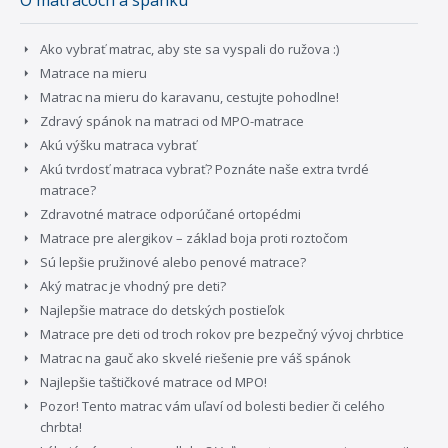
O matracoch a spánku
Ako vybrať matrac, aby ste sa vyspali do ružova :)
Matrace na mieru
Matrac na mieru do karavanu, cestujte pohodlne!
Zdravý spánok na matraci od MPO-matrace
Akú výšku matraca vybrať
Akú tvrdosť matraca vybrať? Poznáte naše extra tvrdé
matrace?
Zdravotné matrace odporúčané ortopédmi
Matrace pre alergikov – základ boja proti roztočom
Sú lepšie pružinové alebo penové matrace?
Aký matrac je vhodný pre deti?
Najlepšie matrace do detských postieľok
Matrace pre deti od troch rokov pre bezpečný vývoj chrbtice
Matrac na gauč ako skvelé riešenie pre váš spánok
Najlepšie taštičkové matrace od MPO!
Pozor! Tento matrac vám uľaví od bolesti bedier či celého
chrbta!