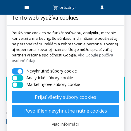
-prázdny-
Tento web využíva cookies
Používame cookies na funkčnosť webu, analytiku, meranie
konverzií a marketing. So súhlasom ich môžeme používať aj
na personalizáciu reklám a zobrazovanie personalizovanej
aj nepersonalizovanej inzercie. Údaje môžu spracúvať aj
partneri vrátane spoločnosti Google.
Ako Google používa
osobné údaje
.
Nevyhnutné súbory cookie
Analytické súbory cookie
Marketingové súbory cookie
Doprava zadarmo
Dárek zadarmo
Expedicia do 5 dní
Prijať všetky súbory cookies
Povoliť len nevyhnutne nutné cookies
mpo-matrace.sk
•
posteľné textílie
•
prestieradlá polášek
PRESTIERADLÁ POLÁŠEK
Viac informácií