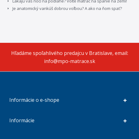
Lákajú vás noci na podlahe? Voľte matrac na spanie na zemi!
Je anatomický vankúš dobrou voľbou? A ako na ňom spať?
Hľadáme spoľahlivého predajcu v Bratislave, email:
info@mpo-matrace.sk
Informácie o e-shope
Informácie