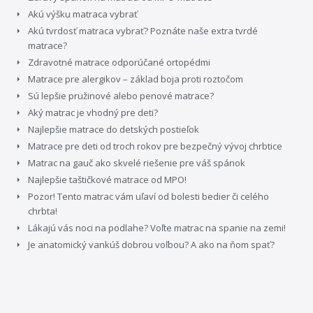
Akú výšku matraca vybrať
Akú tvrdosť matraca vybrať? Poznáte naše extra tvrdé
matrace?
Zdravotné matrace odporúčané ortopédmi
Matrace pre alergikov – základ boja proti roztočom
Sú lepšie pružinové alebo penové matrace?
Aký matrac je vhodný pre deti?
Najlepšie matrace do detských postieľok
Matrace pre deti od troch rokov pre bezpečný vývoj chrbtice
Matrac na gauč ako skvelé riešenie pre váš spánok
Najlepšie taštičkové matrace od MPO!
Pozor! Tento matrac vám uľaví od bolesti bedier či celého
chrbta!
Lákajú vás noci na podlahe? Voľte matrac na spanie na zemi!
Je anatomický vankúš dobrou voľbou? A ako na ňom spať?