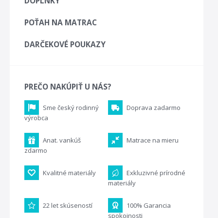
DOPLNKY
POŤAH NA MATRAC
DARČEKOVÉ POUKAZY
PREČO NAKÚPIŤ U NÁS?
Sme český rodinný
Doprava zadarmo
výrobca
Anat. vankúš
Matrace na mieru
zdarmo
Kvalitné materiály
Exkluzivné prírodné
materiály
22 let skúseností
100% Garancia
spokojnosti