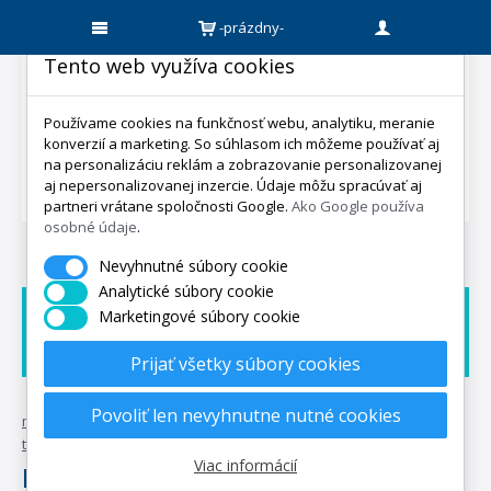
-prázdny-
Tento web využíva cookies
Používame cookies na funkčnosť webu, analytiku, meranie
konverzií a marketing. So súhlasom ich môžeme používať aj
na personalizáciu reklám a zobrazovanie personalizovanej
aj nepersonalizovanej inzercie. Údaje môžu spracúvať aj
partneri vrátane spoločnosti Google.
Ako Google používa
osobné údaje
.
Nevyhnutné súbory cookie
Analytické súbory cookie
Marketingové súbory cookie
Doprava zadarmo
Dárek zadarmo
Expedicia do 5 dní
Prijať všetky súbory cookies
Povoliť len nevyhnutne nutné cookies
mpo-matrace.sk
•
posteľné
textílie
•
kuchyňa
•
utěrky
•
ozdobné
•
duo
Viac informácií
Duo