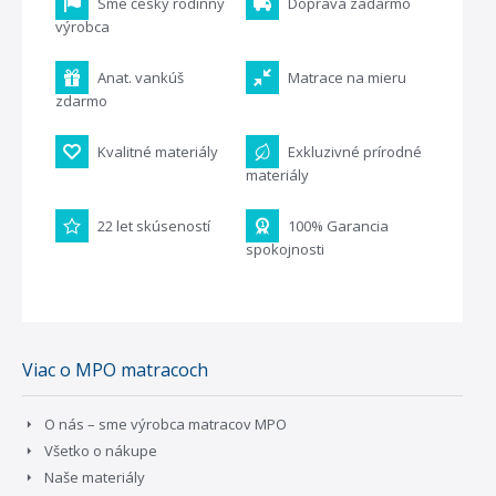
Sme český rodinný
Doprava zadarmo
výrobca
Anat. vankúš
Matrace na mieru
zdarmo
Kvalitné materiály
Exkluzivné prírodné
materiály
22 let skúseností
100% Garancia
spokojnosti
Viac o MPO matracoch
O nás – sme výrobca matracov MPO
Všetko o nákupe
Naše materiály