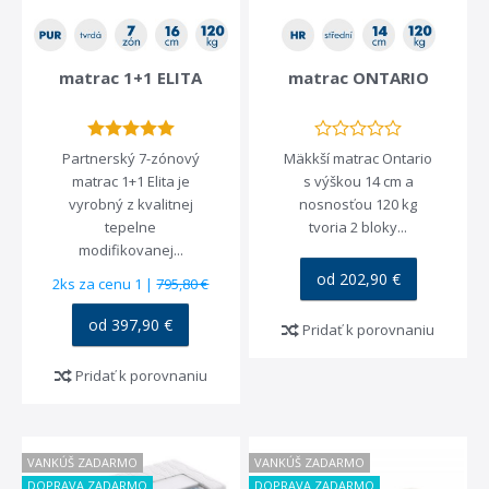
matrac 1+1 ELITA
matrac ONTARIO
Partnerský 7-zónový
Mäkkší matrac Ontario
matrac 1+1 Elita je
s výškou 14 cm a
vyrobný z kvalitnej
nosnosťou 120 kg
tepelne
tvoria 2 bloky...
modifikovanej...
od 202,90 €
2ks za cenu 1 |
795,80 €
od 397,90 €
Pridať k porovnaniu
Pridať k porovnaniu
VANKÚŠ ZADARMO
VANKÚŠ ZADARMO
DOPRAVA ZADARMO
DOPRAVA ZADARMO