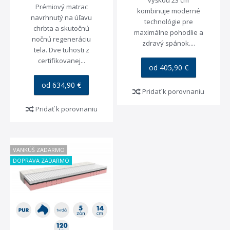
výškou 23 cm
Prémiový matrac
kombinuje moderné
navrhnutý na úľavu
technológie pre
chrbta a skutočnú
maximálne pohodlie a
nočnú regeneráciu
zdravý spánok....
tela. Dve tuhosti z
certifikovanej...
od 405,90 €
od 634,90 €
Pridať k porovnaniu
Pridať k porovnaniu
VANKÚŠ ZADARMO
DOPRAVA ZADARMO