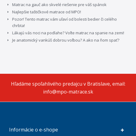
Matrac na gauč ako skvelé riešenie pre váš spánok
Najlepšie taštičkové matrace od MPO!
Pozor! Tento matrac vám uľaví od bolesti bedier či celého
chrbta!
Lákajú vás noci na podlahe? Voľte matrac na spanie na zemi!
Je anatomický vankúš dobrou voľbou? A ako na ňom spať?
Hľadáme spoľahlivého predajcu v Bratislave, email:
info@mpo-matrace.sk
Informácie o e-shope