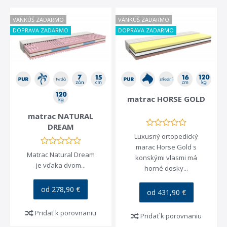
VANKÚŠ ZADARMO
VANKÚŠ ZADARMO
DOPRAVA ZADARMO
DOPRAVA ZADARMO
matrac HORSE GOLD
matrac NATURAL
DREAM
Luxusný ortopedický
marac Horse Gold s
Matrac Natural Dream
konskými vlasmi má
je vďaka dvom...
horné dosky...
od 278,90 €
od 431,90 €
Pridať k porovnaniu
Pridať k porovnaniu