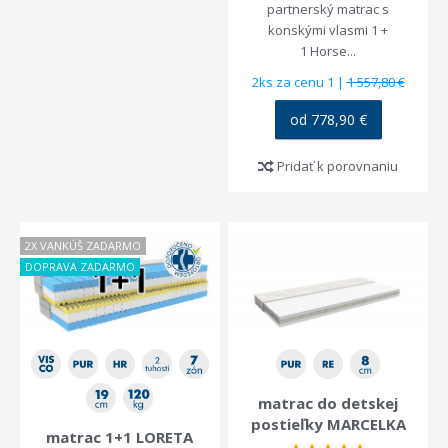
partnerský matrac s
konskými vlasmi 1 +
1 Horse...
2ks za cenu 1 |
1 557,80 €
od 778,90 €
Pridať k porovnaniu
DOPRAVA
ZADARMA
2X VANKÚŠ ZADARMO
pri nákupe nad 80 €
DOPRAVA ZADARMO
matrac do detskej
postieľky MARCELKA
matrac 1+1 LORETA