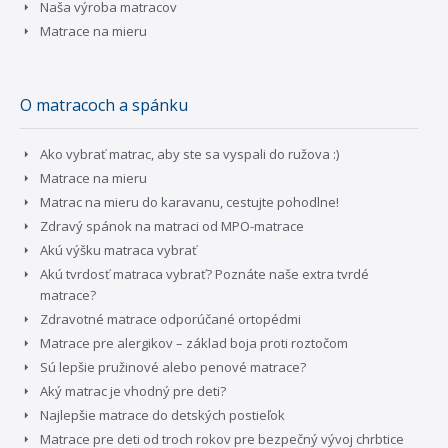
Naša výroba matracov
Matrace na mieru
O matracoch a spánku
Ako vybrať matrac, aby ste sa vyspali do ružova :)
Matrace na mieru
Matrac na mieru do karavanu, cestujte pohodlne!
Zdravý spánok na matraci od MPO-matrace
Akú výšku matraca vybrať
Akú tvrdosť matraca vybrať? Poznáte naše extra tvrdé
matrace?
Zdravotné matrace odporúčané ortopédmi
Matrace pre alergikov – základ boja proti roztočom
Sú lepšie pružinové alebo penové matrace?
Aký matrac je vhodný pre deti?
Najlepšie matrace do detských postieľok
Matrace pre deti od troch rokov pre bezpečný vývoj chrbtice