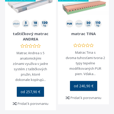
taštičkový matrac
matrac TINA
ANDREA
Matrac Tina s
Matrac Andrea s 5
dvoma tuhosťami tvoria 2
anatomickými
typy tepelne
zónami využíva v jadre
modifikovaných PUR
systém z taštičkových
pien. Vďaka...
pružin, ktoré
dokonale kopírujú...
od 240,90 €
od 257,90 €
Pridať k porovnaniu
Pridať k porovnaniu