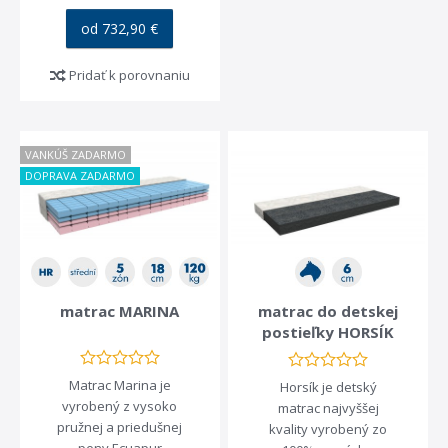
od 732,90 €
Pridať k porovnaniu
ZĽAVA -35%
Prémiový matrac na
VANKÚŠ ZADARMO
regeneráciu BODY RESET
s penou BioGreen
DOPRAVA ZADARMO
634,90 €
od 412,69 €
matrac MARINA
matrac do detskej
postieľky HORSÍK
Matrac Marina je
Horsík je detský
vyrobený z vysoko
matrac najvyššej
pružnej a priedušnej
kvality vyrobený zo