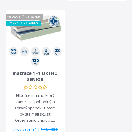
2X VANKÚŠ ZADARMO
DOPRAVA ZADARMO
matrace 1+1 ORTHO
SENIOR
Hľadáte matrac, ktorý
vám zaistí pohodlný a
zdravý spánok? Potom
by ste mali skúsiť
Ortho Senior, matrac,...
2ks za cenu 1 |
1 465,80 €