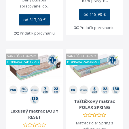
peny Ecuapur
100% pravých...
spracovanej do...
od 118,90 €
od 317,90 €
Pridať k porovnaniu
Pridať k porovnaniu
VANKÚŠ ZADARMO
VANKÚŠ ZADARMO
DOPRAVA ZADARMO
DOPRAVA ZADARMO
Taštičkový matrac
POLAR SPRING
Luxusný matrac BODY
RESET
Matrac Polar Spring s