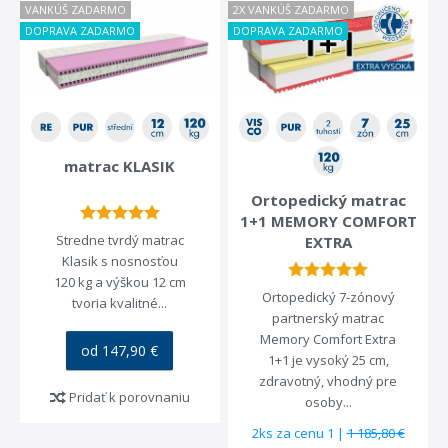
VANKÚŠ ZADARMO
2X VANKÚŠ ZADARMO
DOPRAVA ZADARMO
DOPRAVA ZADARMO
matrac KLASIK
Ortopedický matrac
1+1 MEMORY COMFORT
Stredne tvrdý matrac
EXTRA
Klasik s nosnosťou
120 kg a výškou 12 cm
Ortopedický 7-zónový
tvoria kvalitné...
partnerský matrac
Memory Comfort Extra
od 147,90 €
1+1 je vysoký 25 cm,
zdravotný, vhodný pre
Pridať k porovnaniu
osoby...
2ks za cenu 1 |
1 185,80 €