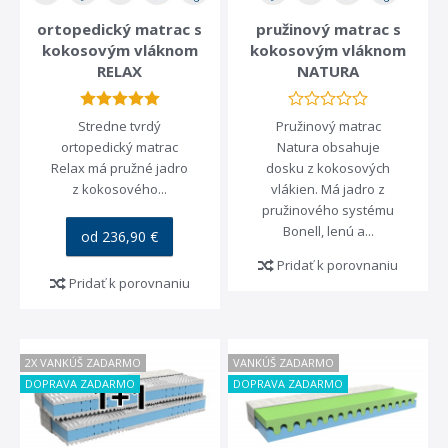
ortopedický matrac s
pružinový matrac s
kokosovým vláknom
kokosovým vláknom
RELAX
NATURA
Stredne tvrdý
Pružinový matrac
ortopedický matrac
Natura obsahuje
Relax má pružné jadro
dosku z kokosových
z kokosového...
vlákien. Má jadro z
pružinového systému
Bonell, lenú a...
od 236,90 €
Pridať k porovnaniu
Pridať k porovnaniu
2X VANKÚŠ ZADARMO
VANKÚŠ ZADARMO
DOPRAVA ZADARMO
DOPRAVA ZADARMO