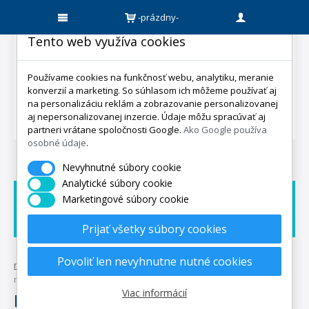
-prázdny-
Tento web využíva cookies
Používame cookies na funkčnosť webu, analytiku, meranie
konverzií a marketing. So súhlasom ich môžeme používať aj
na personalizáciu reklám a zobrazovanie personalizovanej
aj nepersonalizovanej inzercie. Údaje môžu spracúvať aj
partneri vrátane spoločnosti Google.
Ako Google používa
osobné údaje
.
Nevyhnutné súbory cookie
Analytické súbory cookie
Marketingové súbory cookie
Doprava zadarmo
Dárek zadarmo
Expedicia do 5 dní
Prijať všetky súbory cookies
Povoliť len nevyhnutne nutné cookies
mpo-matrace.sk
•
matrace
•
matrace podľa rozmeru
•
matrace na
mieru
Viac informácií
Matrace na mieru