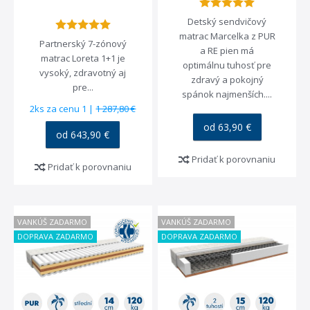
Detský sendvičový
matrac Marcelka z PUR
Partnerský 7-zónový
a RE pien má
matrac Loreta 1+1 je
optimálnu tuhosť pre
vysoký, zdravotný aj
zdravý a pokojný
pre...
spánok najmenších....
2ks za cenu 1 |
1 287,80 €
od 63,90 €
od 643,90 €
Pridať k porovnaniu
Pridať k porovnaniu
VANKÚŠ ZADARMO
VANKÚŠ ZADARMO
DOPRAVA ZADARMO
DOPRAVA ZADARMO