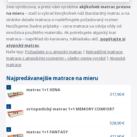
Sme výrobcovia, a preto vám vyrobíme
akýkoľvek matrac presne
na mieru
– stačí si vybrať ktorýkoľvek náš štandardný matrac a na
stránke detaile matraca si nadefinujete požadovaný rozmer.
Neúčtujeme žiadne príplatky – cena matraca sa odvíja vždy od
množstva použitého materiálu. Ak potrebujete atypický tvar
matraca – napríklad do karavanu, nákladiaku atď.,
popýtajte si
atypický matrac
.
Naše tipy:
Požiadajte si o atypický matrac
|
Netradičné matrace,
matrace s atypickými rozmermi – všetky vieme vyrobiť
|
Atypické
matrace
Najpredávanejšie
matrace na mieru
1.
matrac 1+1 XENA
317,90 €
2.
ortopedický matrac 1+1 MEMORY COMFORT
528,90 €
3.
matrac 1+1 FANTASY
422,90 €