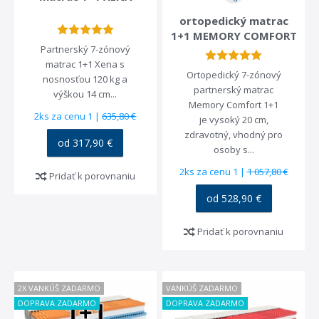
ortopedický matrac
1+1 MEMORY COMFORT
Partnerský 7-zónový
matrac 1+1 Xena s
Ortopedický 7-zónový
nosnosťou 120 kg a
partnerský matrac
výškou 14 cm...
Memory Comfort 1+1
2ks za cenu 1 |
635,80 €
je vysoký 20 cm,
zdravotný, vhodný pro
od 317,90 €
osoby s...
2ks za cenu 1 |
1 057,80 €
Pridať k porovnaniu
od 528,90 €
Pridať k porovnaniu
2X VANKÚŠ ZADARMO
VANKÚŠ ZADARMO
DOPRAVA ZADARMO
DOPRAVA ZADARMO