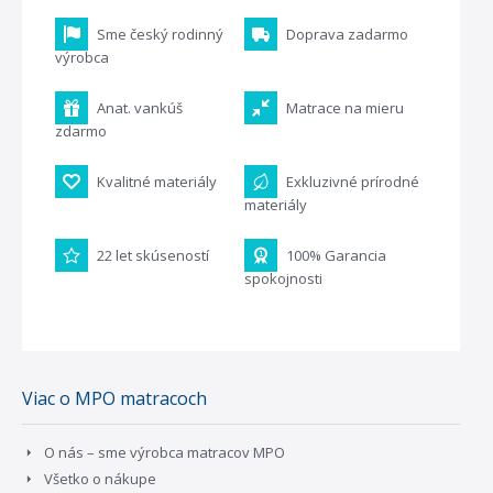
Sme český rodinný
Doprava zadarmo
výrobca
Anat. vankúš
Matrace na mieru
zdarmo
Kvalitné materiály
Exkluzivné prírodné
materiály
22 let skúseností
100% Garancia
spokojnosti
Viac o MPO matracoch
O nás – sme výrobca matracov MPO
Všetko o nákupe