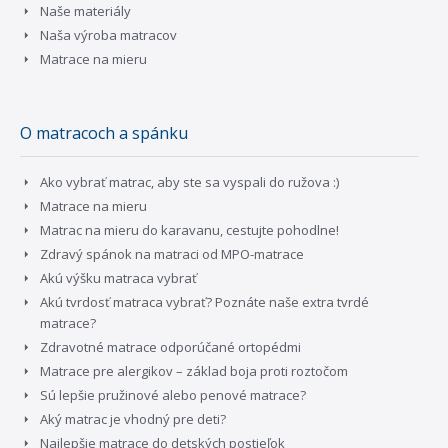
Naše materiály
Naša výroba matracov
Matrace na mieru
O matracoch a spánku
Ako vybrať matrac, aby ste sa vyspali do ružova :)
Matrace na mieru
Matrac na mieru do karavanu, cestujte pohodlne!
Zdravý spánok na matraci od MPO-matrace
Akú výšku matraca vybrať
Akú tvrdosť matraca vybrať? Poznáte naše extra tvrdé
matrace?
Zdravotné matrace odporúčané ortopédmi
Matrace pre alergikov – základ boja proti roztočom
Sú lepšie pružinové alebo penové matrace?
Aký matrac je vhodný pre deti?
Najlepšie matrace do detských postieľok