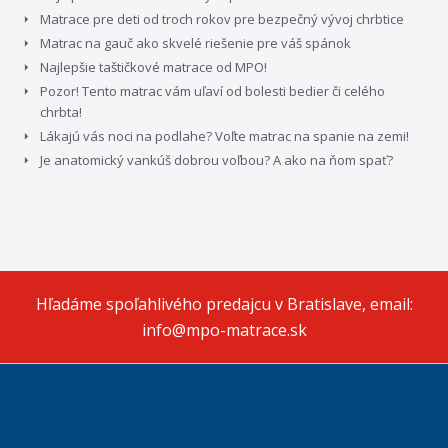
Matrace pre deti od troch rokov pre bezpečný vývoj chrbtice
Matrac na gauč ako skvelé riešenie pre váš spánok
Najlepšie taštičkové matrace od MPO!
Pozor! Tento matrac vám uľaví od bolesti bedier či celého
chrbta!
Lákajú vás noci na podlahe? Voľte matrac na spanie na zemi!
Je anatomický vankúš dobrou voľbou? A ako na ňom spať?
Hľadáme spoľahlivého predajcu v Bratislave, email:
info@mpo-matrace.sk