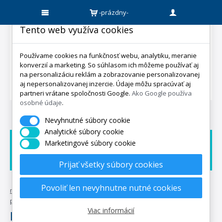
-prázdny-
Tento web využíva cookies
Používame cookies na funkčnosť webu, analytiku, meranie
konverzií a marketing. So súhlasom ich môžeme používať aj
na personalizáciu reklám a zobrazovanie personalizovanej
aj nepersonalizovanej inzercie. Údaje môžu spracúvať aj
partneri vrátane spoločnosti Google.
Ako Google používa
osobné údaje
.
Nevyhnutné súbory cookie
Analytické súbory cookie
Marketingové súbory cookie
Doprava zadarmo
Dárek zadarmo
Expedicia do 5 dní
Prijať všetky súbory cookies
Povoliť len nevyhnutne nutné cookies
mpo-matrace.sk
•
posteľné textílie
•
obývacia izba
•
polštářky a
povlaky
•
polštářky
•
micro
Viac informácií
Micro