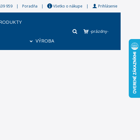
8 839 959 |
Poradňa
|
Všetko o nákupe
|
Prihlásenie
PRODUKTY
-prázdny-
VÝROBA