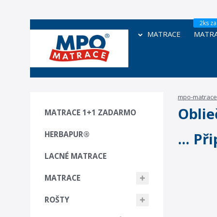
MATRACE
MATRA
mpo-matrace
Obli
MATRACE 1+1 ZADARMO
HERBAPUR®
... P
LACNÉ MATRACE
MATRACE
ROŠTY