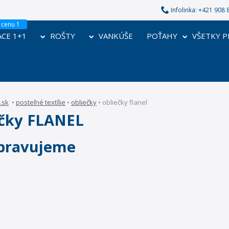
Infolinka: +421 90
CE 1+1
ROŠTY
VANKÚŠE
POŤAHY
VŠETKY 
.sk
•
posteľné textílie
•
obliečky
•
obliečky flanel
ečky FLANEL
řipravujeme