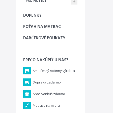
PRO HOTELY
DOPLNKY
POŤAH NA MATRAC
DARČEKOVÉ POUKAZY
PREČO NAKÚPIŤ U NÁS?
Sme český rodinný výrobca
Doprava zadarmo
Anat. vankúš zdarmo
Matrace na mieru