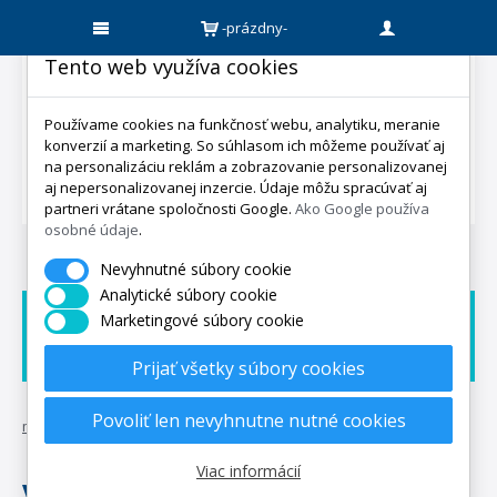
-prázdny-
Tento web využíva cookies
Používame cookies na funkčnosť webu, analytiku, meranie
konverzií a marketing. So súhlasom ich môžeme používať aj
na personalizáciu reklám a zobrazovanie personalizovanej
aj nepersonalizovanej inzercie. Údaje môžu spracúvať aj
partneri vrátane spoločnosti Google.
Ako Google používa
osobné údaje
.
Nevyhnutné súbory cookie
Analytické súbory cookie
Marketingové súbory cookie
Doprava zadarmo
Dárek zadarmo
Expedicia do 5 dní
Prijať všetky súbory cookies
Povoliť len nevyhnutne nutné cookies
mpo-matrace.sk
•
vyspite sa kráľovsky s našimi vankúšmi
Viac informácií
Vyspite sa kráľovsky s našimi