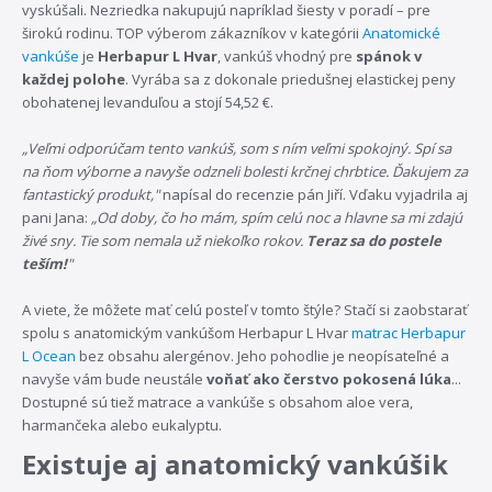
vyskúšali. Nezriedka nakupujú napríklad šiesty v poradí – pre
širokú rodinu. TOP výberom zákazníkov v kategórii
Anatomické
vankúše
je
Herbapur L Hvar
, vankúš vhodný pre
spánok v
každej polohe
. Vyrába sa z dokonale priedušnej elastickej peny
obohatenej levanduľou a stojí 54,52 €.
„Veľmi odporúčam tento vankúš, som s ním veľmi spokojný. Spí sa
na ňom výborne a navyše odzneli bolesti krčnej chrbtice. Ďakujem za
fantastický produkt,"
napísal do recenzie pán Jiří. Vďaku vyjadrila aj
pani Jana:
„Od doby, čo ho mám, spím celú noc a hlavne sa mi zdajú
živé sny. Tie som nemala už niekoľko rokov.
Teraz sa do postele
teším!
"
A viete, že môžete mať celú posteľ v tomto štýle? Stačí si zaobstarať
spolu s anatomickým vankúšom Herbapur L Hvar
matrac Herbapur
L Ocean
bez obsahu alergénov. Jeho pohodlie je neopísateľné a
navyše vám bude neustále
voňať ako čerstvo pokosená lúka
...
Dostupné sú tiež matrace a vankúše s obsahom aloe vera,
harmančeka alebo eukalyptu.
Existuje aj anatomický vankúšik