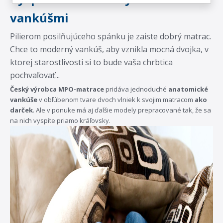
vankúšmi
Pilierom posilňujúceho spánku je zaiste dobrý matrac.
Chce to moderný vankúš, aby vznikla mocná dvojka, v
ktorej starostlivosti si to bude vaša chrbtica
pochvaľovať...
Český výrobca MPO-matrace
pridáva jednoduché
anatomické
vankúše
v obľúbenom tvare dvoch vlniek k svojim matracom
ako
darček
. Ale v ponuke má aj ďalšie modely prepracované tak, že sa
na nich vyspíte priamo kráľovsky.