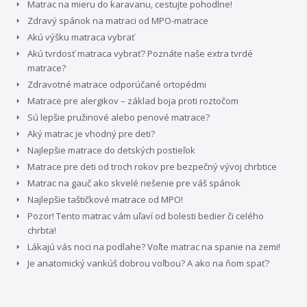
Matrac na mieru do karavanu, cestujte pohodlne!
Zdravý spánok na matraci od MPO-matrace
Akú výšku matraca vybrať
Akú tvrdosť matraca vybrať? Poznáte naše extra tvrdé
matrace?
Zdravotné matrace odporúčané ortopédmi
Matrace pre alergikov – základ boja proti roztočom
Sú lepšie pružinové alebo penové matrace?
Aký matrac je vhodný pre deti?
Najlepšie matrace do detských postieľok
Matrace pre deti od troch rokov pre bezpečný vývoj chrbtice
Matrac na gauč ako skvelé riešenie pre váš spánok
Najlepšie taštičkové matrace od MPO!
Pozor! Tento matrac vám uľaví od bolesti bedier či celého
chrbta!
Lákajú vás noci na podlahe? Voľte matrac na spanie na zemi!
Je anatomický vankúš dobrou voľbou? A ako na ňom spať?