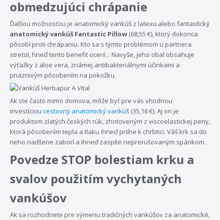
obmedzujúci chrápanie
Ďalšou možnosťou je anatomický vankúš z latexu alebo fantastický
anatomický vankúš Fantastic Pillow
(68,55 €), ktorý dokonca
pôsobí proti chrápaniu. Kto sa s týmto problémom u partnera
stretol, hneď tento benefit ocení... Navyše, jeho obal obsahuje
výťažky z aloe vera, známej antibakteriálnymi účinkami a
priaznivým pôsobením na pokožku.
Ak ste často mimo domova, môže byť pre vás vhodnou
investíciou
cestovný anatomický vankúš
(35,16 €). Aj on je
produktom zlatých českých rúk, zhotoveným z viscoelastickej peny,
ktorá pôsobením tepla a tlaku ihneď priľne k chrbtici. Váš krk sa do
neho nadšene zaborí a ihneď zaspíte neprerušovaným spánkom.
Povedze STOP bolestiam krku a
svalov použitím vychytaných
vankúšov
Ak sa rozhodnete pre výmenu tradičných vankúšov za anatomické,