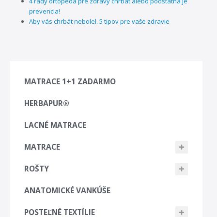
4 rady ortopéda pre zdravý chrbát alebo podstatná je
prevencia!
Aby vás chrbát nebolel. 5 tipov pre vaše zdravie
MATRACE 1+1 ZADARMO
HERBAPUR®
LACNÉ MATRACE
MATRACE
ROŠTY
ANATOMICKÉ VANKÚŠE
POSTEĽNÉ TEXTÍLIE