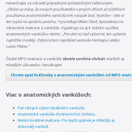
nenechajte sa odradiť prípadnými počiatočnými ťažkosťami.
„Občas sa stáva, že nových používateľov v prvých dňoch až týždňoch
používania anatomického vankúša krk naopak bolí. Vydržte – telo si
len zvyká na správnu polohu,"
vysvetľuje Milan Obid, špecialista na
zdravotné matrace a vankúše. Vyjadruje sa aj k otázke využitia
anatomických vankúšov deťmi.
„Pre deti sú tiež výborné, len vyberte
najnižšie modely. Odporúčam napríklad vankúše Herbapur alebo
Latex Pillow."
České MPO-matrace a vankúše
skvele uvoľnia chrbát
starších aj
mladších užívateľov. Neváhajte!
Chcem spať kráľovsky s anatomickými vankúšmi od MPO-matr
Viac o anatomických vankúšoch:
Päť rád pre výber ideálneho vankúša
Anatomické vankúše chránia krčnú chrbticu
Nielen kvalitné matrace. Pre lepší spánok je dôležitý aj
dokonalý vankúš