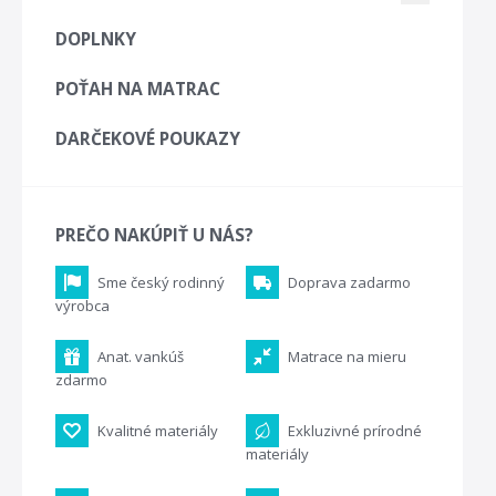
DOPLNKY
POŤAH NA MATRAC
DARČEKOVÉ POUKAZY
PREČO NAKÚPIŤ U NÁS?
Sme český rodinný
Doprava zadarmo
výrobca
Anat. vankúš
Matrace na mieru
zdarmo
Kvalitné materiály
Exkluzivné prírodné
materiály