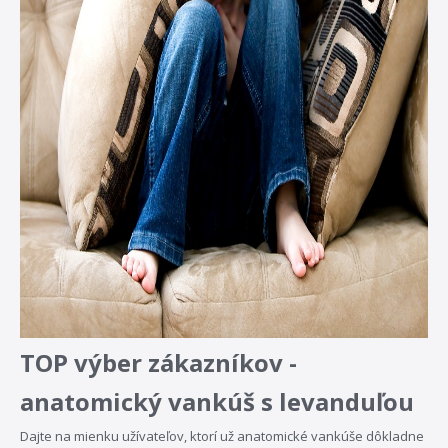
TOP výber zákazníkov -
anatomický vankúš s levanduľou
Dajte na mienku užívateľov, ktorí už anatomické vankúše dôkladne